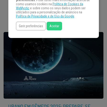
preferências
. Pode obter mais informação acerca de
como usamos cookies na
Política de Cookies da
Passado, presente e futuro: uma ilusão em nossas vidas!
WeMystic
e sobre como os seus dados podem ser
utilizados para a personalização de anúncios na
Neste episódio intrigante do podcast […]
Política de Privacidade e de Uso da Google
.
Gerir preferências
Aceitar
URANO EM GÊMEOS 2025: PREPARE-SE