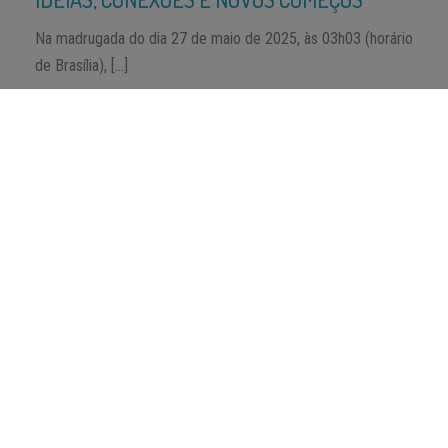
Na madrugada do dia 27 de maio de 2025, às 03h03 (horário
de Brasília), […]
ÚLTIMAS NOVIDADES
ARTIGOS ANTERIORES