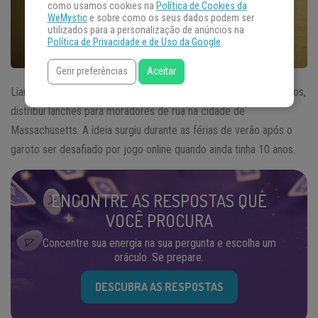
como usamos cookies na
Política de Cookies da
WeMystic
e sobre como os seus dados podem ser
utilizados para a personalização de anúncios na
Política de Privacidade e de Uso da Google
.
Gerir preferências
Aceitar
Liam Hannon, um menino de 12 anos, que vive nos Estados Unidos,
distribui lanches para moradores de rua na cidade de
Massachusetts. A ideia surgiu durante as férias de verão após o
garoto ser desafiado por jogo online quando ainda tinha 10 anos.
ENCONTRE AS RESPOSTAS QUE
VOCÊ PROCURA
Concentre sua energia na sua pergunta e escolha um
oráculo. Se prepare.
DESCUBRA AS RESPOSTAS