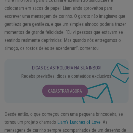
Pai e filho foram para a cozinha e fizeram 20 sanduíches e
colocaram em sacos de papel. Liam ainda aproveitou para
escrever uma mensagem de carinho. O garoto não imaginava que
gentileza gera gentileza, e que um simples almoço poderia trazer
momentos de grande felicidade. “Eu vi pessoas que estavam se
sentindo realmente deprimidas. Mas quando nós entregamos o
almoço, os rostos deles se acenderam”, comentou.
DICAS DE ASTROLOGIA NA SUA INBOX!
Receba previsões, dicas e conteúdos exclusivos.
CADASTRAR AGORA
Desde então, o que começou com uma pequena brincadeira, se
tornou um projeto chamado
Liam’s Lunches of Love
. As
mensagens de carinho sempre acompanhados de um desenho de