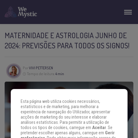
MATERNIDADE E ASTROLOGIA JUNHO DE
2024: PREVISÕES PARA TODOS OS SIGNOS!
Por
VIVI PETTERSEN
Tempo de leitura:
4 min
Esta página web utiliza cookies necessários,
estatísticos e de marketing, para melhorar a
experiência de navegação do Utilizador, apresentar
acções de marketing do seu interesse e elaborar
análises estatísticas. Para permitir a utilização de
todos os tipos de cookies, carregue em
Aceitar
. Se
pretender escolher apenas alguns, carregue em
Gerir