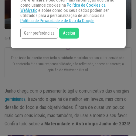
preferências
. Pode obter mais informação acerca de
como usamos cookies na
Política de Cookies da
WeMystic
e sobre como os seus dados podem ser
utilizados para a personalização de anúncios na
Política de Privacidade e de Uso da Google
.
Gerir preferências
Aceitar
Horário de Brasília | Brasil (GTM -3)
Esse texto foi escrito com todo o cuidado e carinho por um autor convidado.
O conteúdo é da sua responsabilidade, não refletindo, necessariamente, a
opinião do WeMystic Brasil.
Junho chega com o pensamento ágil e comunicativo das energias
geminianas
, trazendo o que há de melhor em leveza, mas com o
desafio do foco e das objetividades. É hora de ousar um pouco
mais com seus ideais, mas também, de usar a mente a seu favor.
Confira tudo sobre a
Maternidade e Astrologia Junho de 2024!