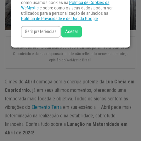
como usamos cookies na
Política de Cookies da
WeMystic
e sobre como os seus dados podem ser
utilizados para a personalização de anúncios na
Política de Privacidade e de Uso da Google
.
Gerir preferências
Aceitar
Esse texto foi escrito com todo o cuidado e carinho por um autor convidado.
O conteúdo é da sua responsabilidade, não refletindo, necessariamente, a
opinião do WeMystic Brasil.
O mês de
Abril
começa com a energia potente da
Lua Cheia em
Capricórnio
, já em seus últimos momentos, oferecendo uma
temporada mais focada e objetiva. Todos os signos sentem as
vibrações do
Elemento Terra
em sua essência – Abril pede mais
determinação na realização e na estabilidade, sobretudo
financeira. Confira tudo sobre a
Lunação na Maternidade em
Abril de 2024!