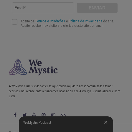
A WeMystic é um site de conteúdos que poderão ajudar a nossa comunidade a tomar
decisões mais conscientes e fundamentadas na área da Astrologia, Espiritualidade e Bem-
Estar.
WeMystic Podcast
WeMystic Podcast