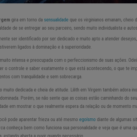
irgem
gira em torno da
sensualidade
que os virginianos emanam, cheio d
ldade de se entregar ao seu parceiro, sendo muito individualista e autos
nte ser identificado por ser dedicado e muito apto a atender desejos,
estiverem ligados à dominação e à superioridade.
uito intensa e preocupada com o perfeccionismo de suas ações. Odei
er o controle e saber exatamente o que está acontecendo, o que te im
entos com tranquilidade e sem sobrecarga.
o muito dedicada e cheia de atitude. Lilith em Virgem também adora ino
dominada. Porém, se não sente que as coisas estão caminhando do seu 
uldade em mostrar o que realmente espera da relação ou de momento ma
você pode aparentar frieza ou até mesmo
egoísmo
diante de algumas si
rca conheça bem como funciona sua personalidade e veja que é uma q
, estando aberta a ouvir quando necessário.