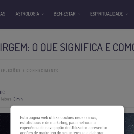
IAS
ASTROLOGIA
BEM-ESTAR
ESPIRITUALIDADE
VIRGEM: O QUE SIGNIFICA E COM
REFLEXÕES E CONHECIMENTO
TIC
leitura:
3 min
Esta página web utiliza cookies necessários,
estatísticos e de marketing, para melhorar a
experiência de navegação do Utilizador, apresentar
acções de marketing do seu interesse e elaborar