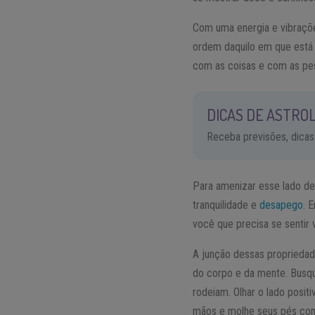
Com uma energia e vibraçõe
ordem daquilo em que está 
com as coisas e com as pes
DICAS DE ASTROL
Receba previsões, dicas
Para amenizar esse lado det
tranquilidade e
desapego
. 
você que precisa se sentir v
A junção dessas proprieda
do corpo e da mente. Busqu
rodeiam. Olhar o lado positi
mãos e molhe seus pés com s