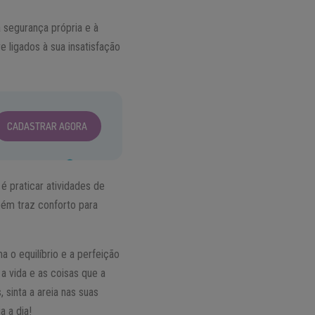
 segurança própria e à
ligados à sua insatisfação
CADASTRAR AGORA
é praticar atividades de
mbém traz conforto para
 o equilíbrio e a perfeição
a vida e as coisas que a
, sinta a areia nas suas
a a dia!