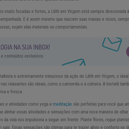
s muito focadas e fortes, a Lilith em Virgem está sempre direcionada à
empenhada. E é assim mesmo que nascem suas manias e vícios, sempre 
soas, sejam elas materiais ou comportamentais.
OGIA NA SUA INBOX!
 e conteúdos exclusivos.
alhista e extremamente minucioso da ação de Lilith em Virgem, o ideal 
Ervas relaxantes são ideais, como a camomila e a cidreira. A hortelã ta
iva e fresca.
des e atividades como yoga e
meditação
são perfeitas para você que ama
e alinhar essas atividades e sensações com uma nova maneira de olhar 
vo da vida nos impulsiona a seguir em frente. Plante flores, regue plantas
ais. Essas sensações são ótimas para te trazer alívio e conforto no di