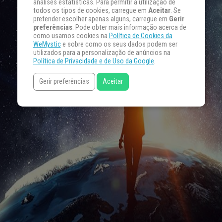
análises estatísticas. Para permitir a utilização de
todos os tipos de cookies, carregue em
Aceitar
. Se
pretender escolher apenas alguns, carregue em
Gerir
preferências
. Pode obter mais informação acerca de
como usamos cookies na
Política de Cookies da
WeMystic
e sobre como os seus dados podem ser
utilizados para a personalização de anúncios na
Política de Privacidade e de Uso da Google
.
Gerir preferências
Aceitar