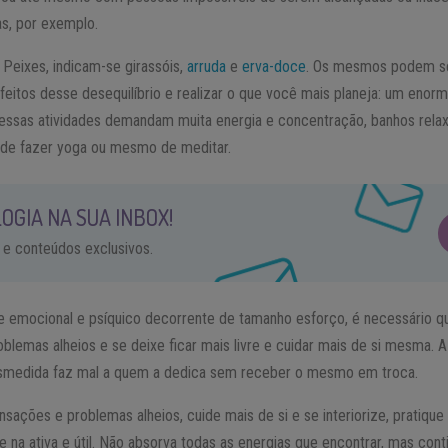
s, por exemplo.
 Peixes, indicam-se girassóis,
arruda
e
erva-doce
. Os mesmos podem se
efeitos desse desequilíbrio e realizar o que você mais planeja: um eno
o essas atividades demandam muita energia e concentração, banhos rela
 de fazer yoga ou mesmo de meditar.
OGIA NA SUA INBOX!
 e conteúdos exclusivos.
e emocional e psíquico decorrente de tamanho esforço, é necessário qu
blemas alheios e se deixe ficar mais livre e cuidar mais de si mesma. 
smedida faz mal a quem a dedica sem receber o mesmo em troca.
sações e problemas alheios, cuide mais de si e se interiorize, pratique 
e na ativa e útil. Não absorva todas as energias que encontrar, mas co