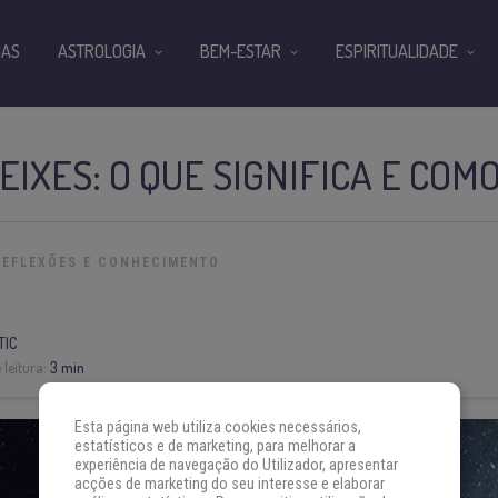
IAS
ASTROLOGIA
BEM-ESTAR
ESPIRITUALIDADE
EIXES: O QUE SIGNIFICA E COM
REFLEXÕES E CONHECIMENTO
TIC
leitura:
3 min
Esta página web utiliza cookies necessários,
estatísticos e de marketing, para melhorar a
experiência de navegação do Utilizador, apresentar
acções de marketing do seu interesse e elaborar