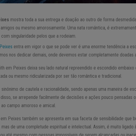
eixes
mostra toda a sua entrega e doação ao outro de forma desmedida 
os amigos ou mesmo amorosamente. Uma nata romântica, é extremamente
 com singularidade pelos que a rodeiam.
Peixes
entra em vigor o que se pode ver é uma enorme tendência a esc
mos nos dedicar demais, onde devemos estar completamente doadas a
lith em Peixes deixa seu lado natural repreendido e escondido embaixo 
da ou mesmo ridicularizada por ser tão romântica e tradicional.
 é sinônimo de cautela e racionalidade, sendo apenas uma maneira de es
 disso, se arrepende facilmente de decisões e ações pouco pensadas ou
s ao campo amoroso e amical.
h em Peixes também se apresenta em sua faceta de sensibilidade que b
, mas de uma completude espiritual e intelectual. Assim, é muito ligado
, ou até mesmo com pessoas impossíveis de serem alcançadas ou inace