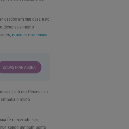
r usados em sua casa e no
rme desenvolvimento
xantes,
orações
e
incensos
CADASTRAR AGORA
e sua Lilith em Peixes não
A empatia é muito
sua fé e exercite sua
ntinue sendo um bom ponto