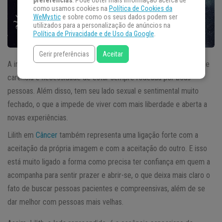
preferências
. Pode obter mais informação acerca de
como usamos cookies na
Política de Cookies da
WeMystic
e sobre como os seus dados podem ser
utilizados para a personalização de anúncios na
Política de Privacidade e de Uso da Google
.
Gerir preferências
Aceitar
A influência de
Lilith em Câncer
traz à tona sua real natureza de
carência e necessidade de estar sempre rodeada por boas
pessoas. Além disso, tem seu lado sexual e sentimental muito
fechado, o que a impede de viver com mais liberdade e aberta a
novas experiências.
Lilith em
Câncer
também representa uma ligação forte com a
aceitação da própria imagem e com a aceitação do outro. E isso
está muito ligado a forma como precisa ter confiança em quem a
acompanha para sentir prazer e abrir-se, o que deixa mais claro o
fato de buscar pessoas pacientes e compreensivas, além de se
dar melhor com pessoas mais velhas.