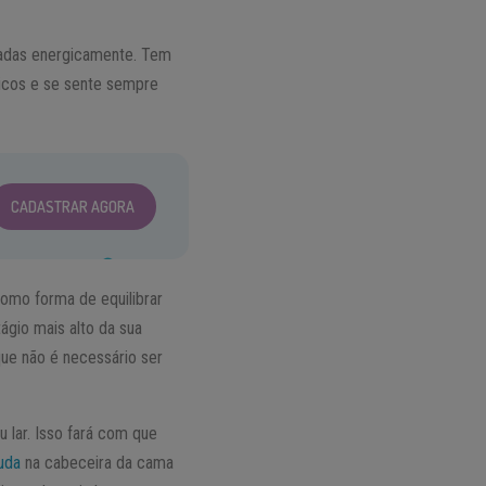
esadas energicamente. Tem
micos e se sente sempre
CADASTRAR AGORA
como forma de equilibrar
gio mais alto da sua
ue não é necessário ser
u lar. Isso fará com que
uda
na cabeceira da cama