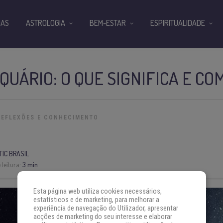
IAS
ASTROLOGIA
BEM-ESTAR
ESPIRITUALIDADE
AQUÁRIO: O QUE SIGNIFICA E CO
REFLEXÕES E CONHECIMENTO
IC BRASIL
leitura:
3 min
Esta página web utiliza cookies necessários,
estatísticos e de marketing, para melhorar a
experiência de navegação do Utilizador, apresentar
acções de marketing do seu interesse e elaborar