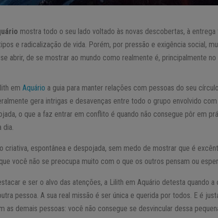
quário
mostra todo o seu lado voltado às novas descobertas, à entrega t
tipos e radicalização de vida. Porém, por pressão e exigência social, m
se abrir, de se mostrar ao mundo como realmente é, principalmente no
ilith em
Aquário
a guia para manter relações com pessoas do seu círcul
eralmente gera intrigas e desavenças entre todo o grupo envolvido co
ojada, o que a faz entrar em conflito é quando não consegue pôr em pr
 dia.
o criativa, espontânea e despojada, sem medo de mostrar que é excên
á que você não se preocupa muito com o que os outros pensam ou espe
tacar e ser o alvo das atenções, a Lilith em Aquário detesta quando
tra pessoa. A sua real missão é ser única e querida por todos. E é jus
om as demais pessoas: você não consegue se desvincular dessa pequen