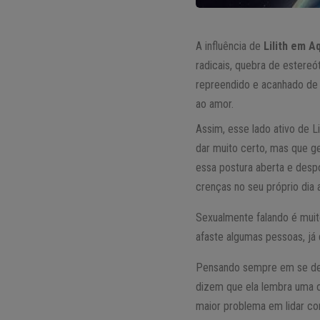
A influência de
Lilith em A
radicais, quebra de estereó
repreendido e acanhado de 
ao amor.
Assim, esse lado ativo de L
dar muito certo, mas que g
essa postura aberta e desp
crenças no seu próprio dia a
Sexualmente falando é muit
afaste algumas pessoas, j
Pensando sempre em se des
dizem que ela lembra uma ou
maior problema em lidar c