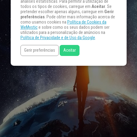
análises estatísticas. Para permitir a utilização de
todos os tipos de cookies, carregue em
Aceitar
. Se
pretender escolher apenas alguns, carregue em
Gerir
preferências
. Pode obter mais informação acerca de
como usamos cookies na
Política de Cookies da
WeMystic
e sobre como os seus dados podem ser
utilizados para a personalização de anúncios na
Política de Privacidade e de Uso da Google
.
Gerir preferências
Aceitar