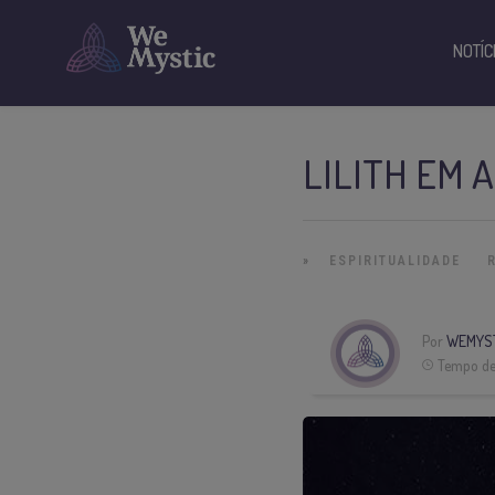
NOTÍC
LILITH EM 
»
ESPIRITUALIDADE
Por
WEMYST
Tempo de 