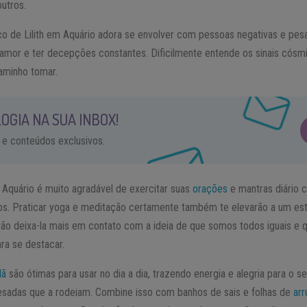
utros.
ico de Lilith em Aquário adora se envolver com pessoas negativas e p
 amor e ter decepções constantes. Dificilmente entende os sinais cós
aminho tomar.
OGIA NA SUA INBOX!
 e conteúdos exclusivos.
 Aquário é muito agradável de exercitar suas
orações
e mantras diário 
s. Praticar yoga e meditação certamente também te elevarão a um está
o deixa-la mais em contato com a ideia de que somos todos iguais e q
ra se destacar.
lã
são ótimas para usar no dia a dia, trazendo energia e alegria para o se
esadas que a rodeiam. Combine isso com banhos de sais e folhas de
arr