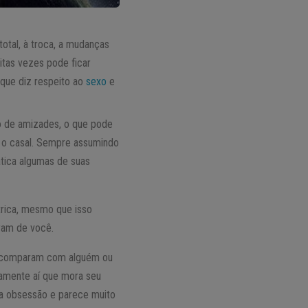
otal, à troca, a mudanças
uitas vezes pode ficar
 que diz respeito ao
sexo
e
o de amizades, o que pode
m o casal. Sempre assumindo
ática algumas de suas
trica, mesmo que isso
ram de você.
 a comparam com alguém ou
tamente aí que mora seu
a obsessão e parece muito