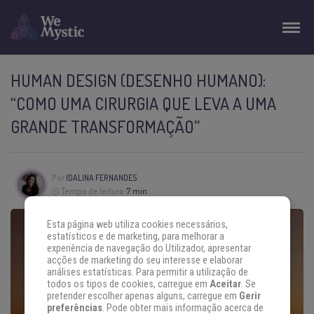
HUMAN DESIGN (DESENHO HUMANO):
“COMO UMA CIRURGIA QUE LEVA A UMA
GRANDE TRANSFORMAÇÃO”
Por
IDALINA FERNANDES
Tempo de leitura:
7 min
Esta página web utiliza cookies necessários,
estatísticos e de marketing, para melhorar a
experiência de navegação do Utilizador, apresentar
acções de marketing do seu interesse e elaborar
análises estatísticas. Para permitir a utilização de
todos os tipos de cookies, carregue em
Aceitar
. Se
pretender escolher apenas alguns, carregue em
Gerir
preferências
. Pode obter mais informação acerca de