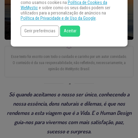
como usamos cookies na
Política de Cookies da
WeMystic
e sobre como os seus dados podem ser
utilizados para a personalização de anúncios na
Política de Privacidade e de Uso da Google
.
Gerir preferências
Aceitar
Esse texto foi escrito com todo o cuidado e carinho por um autor convidado.
O conteúdo é da sua responsabilidade, não refletindo, necessariamente, a
opinião do WeMystic Brasil.
Só quando aceitamos o nosso ser único, conhecendo a
nossa essência, dons naturais e dilemas, é que nos
rendemos a esta viagem que é a Vida. E o Human Design
guia-nos para vivermos com mais satisfação, paz,
sucesso e surpresa.