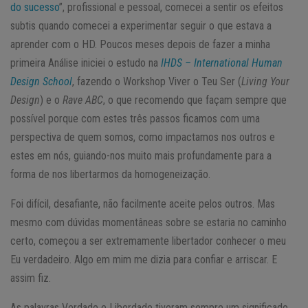
do sucesso
”, profissional e pessoal, comecei a sentir os efeitos
subtis quando comecei a experimentar seguir o que estava a
aprender com o HD. Poucos meses depois de fazer a minha
primeira Análise iniciei o estudo na
IHDS – International Human
Design School
, fazendo o Workshop Viver o Teu Ser (
Living Your
Design
) e o
Rave ABC
, o que recomendo que façam sempre que
possível porque com estes três passos ficamos com uma
perspectiva de quem somos, como impactamos nos outros e
estes em nós, guiando-nos muito mais profundamente para a
forma de nos libertarmos da homogeneização.
Foi difícil, desafiante, não facilmente aceite pelos outros. Mas
mesmo com dúvidas momentâneas sobre se estaria no caminho
certo, começou a ser extremamente libertador conhecer o meu
Eu verdadeiro. Algo em mim me dizia para confiar e arriscar. E
assim fiz.
As palavras Verdade e Liberdade tiveram sempre um significado