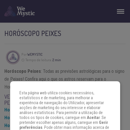
HORÓSCOPO PEIXES
Por
WEMYSTIC
Tempo de leitura:
2 min
Horóscopo Peixes
: Todas as previsões astrológicas para o signo
de Peixes! Confira aqui o que os astros reservam para o
Horóscopo do Dia Peixes.
Esta página web utiliza cookies necessários,
VEJA AS PREVISÕES ASTROLÓGICAS DO HORÓSCOPO DE
estatísticos e de marketing, para melhorar a
PEIXES :
experiência de navegação do Utilizador, apresentar
acções de marketing do seu interesse e elaborar
Horóscopo do Dia Peixes
análises estatísticas. Para permitir a utilização de
Horóscopo Semanal Peixes
todos os tipos de cookies, carregue em
Aceitar
. Se
pretender escolher apenas alguns, carregue em
Gerir
Horóscopo Mensal Peixes
preferências
. Pode obter mais informação acerca de