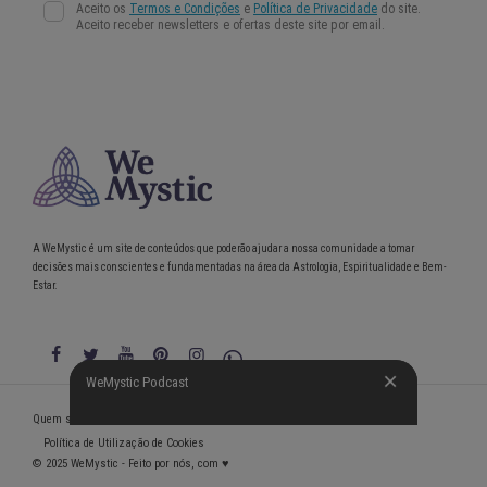
A WeMystic é um site de conteúdos que poderão ajudar a nossa comunidade a tomar
decisões mais conscientes e fundamentadas na área da Astrologia, Espiritualidade e Bem-
Estar.
WeMystic Podcast
WeMystic Podcast
Quem somos
Política de Privacidade
Condições gerais de utilização
Política de Utilização de Cookies
© 2025 WeMystic - Feito por nós, com ♥