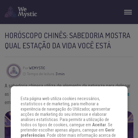
HORÓSCOPO CHINÊS: SABEDORIA MOSTRA
QUAL ESTAÇÃO DA VIDA VOCÊ ESTÁ
Por
WEMYSTIC
Tempo de leitura:
3 min
A sabedoria chinesa utiliza de elemento da natureza para delinear
as fases da nossa vida. Veja neste artigo do
Horóscopo Chinês
Esta página web utiliza cookies necessários,
em que estação da vida você está e como lidar bem com ela.
estatísticos e de marketing, para melhorar a
experiência de navegação do Utilizador, apresentar
acções de marketing do seu interesse e elaborar
análises estatísticas. Para permitir a utilização de
ENCONTRE AS RESPOSTAS QUE
todos os tipos de cookies, carregue em
Aceitar
. Se
pretender escolher apenas alguns, carregue em
Gerir
VOCÊ PROCURA
preferências
. Pode obter mais informação acerca de