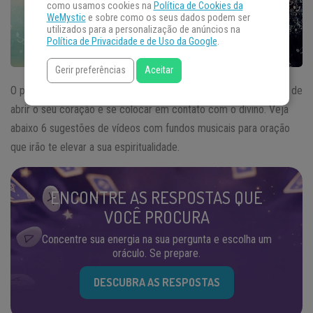
como usamos cookies na
Política de Cookies da
WeMystic
e sobre como os seus dados podem ser
utilizados para a personalização de anúncios na
Política de Privacidade e de Uso da Google
.
Gerir preferências
Aceitar
O período de
oração
deve ser um momento sublime, de calma, de
abrir o seu coração e se colocar em contato com o divino. Veja
abaixo 6 sugestões de vídeos com fundos musicais para oração
que irão te elevar a sua espiritualidade.
ENCONTRE AS RESPOSTAS QUE
VOCÊ PROCURA
Concentre sua energia na sua pergunta e escolha um
oráculo. Se prepare.
DESCUBRA AS RESPOSTAS