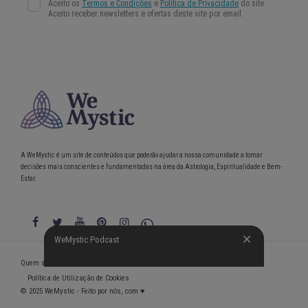
A WeMystic é um site de conteúdos que poderão ajudar a nossa comunidade a tomar
decisões mais conscientes e fundamentadas na área da Astrologia, Espiritualidade e Bem-
Estar.
WeMystic Podcast
WeMystic Podcast
Quem somos
Política de Privacidade
Condições gerais de utilização
Política de Utilização de Cookies
© 2025 WeMystic - Feito por nós, com ♥