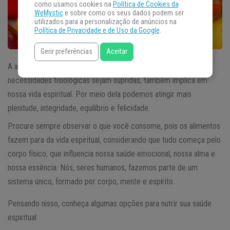
como usamos cookies na
Política de Cookies da
WeMystic
e sobre como os seus dados podem ser
utilizados para a personalização de anúncios na
Política de Privacidade e de Uso da Google
.
Gerir preferências
Aceitar
A alimentação, além de ser um hábito que permite que nossas
necessidades fisiológicas sejam supridas, também implica em
nossa vida espiritual. Por meio dela podemos atingir mais
plenitude, integridade, equilíbrio e felicidade.
Procure sempre observar o que você consome, pois os alimentos
fazem para da vida espiritual, considerando que tudo começa pelo
corpo físico, que influencia nossa saúde emocional, nossa alma e
nossa essência. Nós, seres humanos, fazemos parte de um
sistema único, formado por corpo, mente e espírito.
Pensando nisso, conheça algumas opções para nutrir sua saúde
espiritual