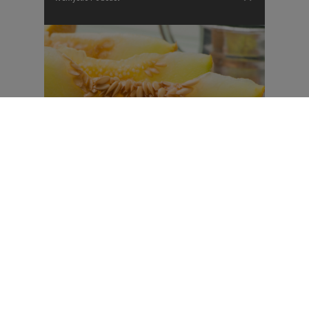
MELÃO
O melão representa o Sol, a vitalidade e a energia. É símbolo de
prosperidade em todos os sentidos da vida. Representa também o
renascimento espiritual e reproduz a expressão da fertilidade.