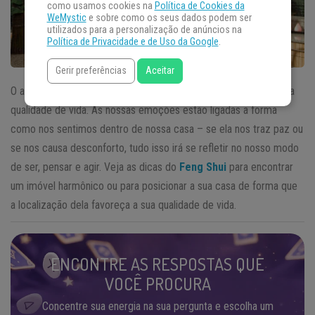
como usamos cookies na
Política de Cookies da
WeMystic
e sobre como os seus dados podem ser
utilizados para a personalização de anúncios na
Política de Privacidade e de Uso da Google
.
Gerir preferências
Aceitar
O ambiente em que nós vivemos influencia diretamente na nossa
qualidade de vida. As nossas emoções estão ligadas a forma
como nos sentimos dentro de nossa casa – se ela nos traz paz ou
se nos causa desconforto, tudo isso irá se refletir no nosso modo
de ser, pensar e agir. Veja as dicas do
Feng Shui
para encontrar
um imóvel harmônico ou para posicionar a sua casa de forma que
a localização dela favoreça a sua qualidade de vida.
ENCONTRE AS RESPOSTAS QUE
VOCÊ PROCURA
Concentre sua energia na sua pergunta e escolha um