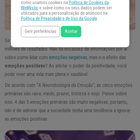
como usamos cookies na
Política de Cookies da
WeMystic
e sobre como os seus dados podem ser
utilizados para a personalização de anúncios na
Política de Privacidade e de Uso da Google
.
Gerir preferências
Aceitar
Se você pesquisar “emoções negativas” no Google, encontrará
milhões de resultados. Não há escassez de informações por aí
sobre como lidar com
emoções negativas
, mas e o efeito das
emoções positivas
? Ao adotar o poder da positividade, você
pode viver uma vida mais plena e saudável.
De acordo com “
A Neurobiologia da Emoção
“, as cinco emoções
primárias são raiva, medo, prazer, tristeza e nojo. Pense sobre
isso. 4 das 5 emoções primárias são muito negativas; portanto,
não é de admirar que a sociedade tenha uma tendência a ignorar
as emoções positivas.