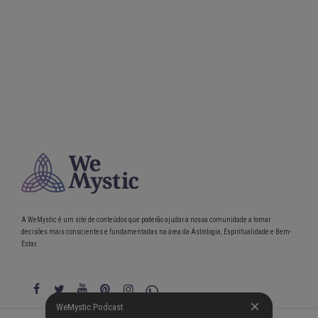
A WeMystic é um site de conteúdos que poderão ajudar a nossa comunidade a tomar
decisões mais conscientes e fundamentadas na área da Astrologia, Espiritualidade e Bem-
Estar.
WeMystic Podcast
WeMystic Podcast