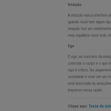
Intuição
A intuição nunca interfere 
quando você tem algum tip
intuição traz um sentiment
mais equilíbrio você tiver,
Ego
O ego, ao contrário da intui
controlar o corpo e o que 
ego é crítico, faz julgame
sociedade e viver em um m
está associado às emoções
impomos nossa razão.
Clique aqui:
Teste de int