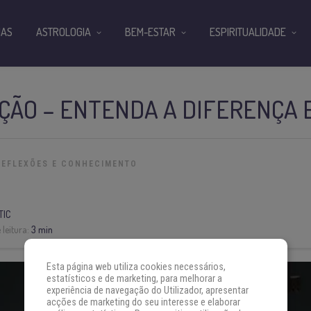
IAS
ASTROLOGIA
BEM-ESTAR
ESPIRITUALIDADE
IÇÃO – ENTENDA A DIFERENÇA
REFLEXÕES E CONHECIMENTO
TIC
leitura:
3 min
Esta página web utiliza cookies necessários,
estatísticos e de marketing, para melhorar a
experiência de navegação do Utilizador, apresentar
acções de marketing do seu interesse e elaborar