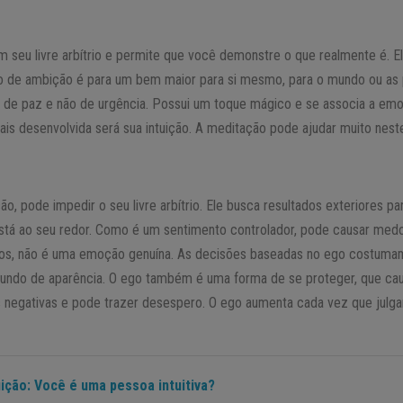
em seu livre arbítrio e permite que você demonstre o que realmente é. E
o de ambição é para um bem maior para si mesmo, para o mundo ou as 
o de paz e não de urgência. Possui um toque mágico e se associa a emo
 mais desenvolvida será sua intuição. A meditação pode ajudar muito nes
ção, pode impedir o seu livre arbítrio. Ele busca resultados exteriores p
está ao seu redor. Como é um sentimento controlador, pode causar medo
ntos, não é uma emoção genuína. As decisões baseadas no ego costuma
undo de aparência. O ego também é uma forma de se proteger, que cau
 negativas e pode trazer desespero. O ego aumenta cada vez que jul
uição: Você é uma pessoa intuitiva?