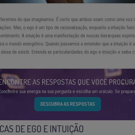
iferentes do que imaginamos. É certo que ambos soam como uma voz int
 ações. Mas, o ego é um tipo de racionalização, enquanto a intuição fu
entimento. A intuição é uma manifestação de nossas hierarquias espiri
ara o mundo energético. Quando passamos a entender que a intuição é
deixa de existir. Entenda as particularidades do ego e intuição e saiba
ENCONTRE AS RESPOSTAS QUE VOCÊ PROCUR
Concentre sua energia na sua pergunta e escolha um oráculo. Se prepare
DESCUBRA AS RESPOSTAS
CAS DE EGO E INTUIÇÃO