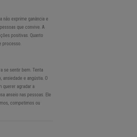
la não exprime ganância e
pessoas que convive. A
ções positivas. Quanto
te processo.
ara se sentir bem. Tenta
, ansiedade e angústia. O
m querer agradar a
sa anseio nas pessoas. Ele
gamos, competimos ou