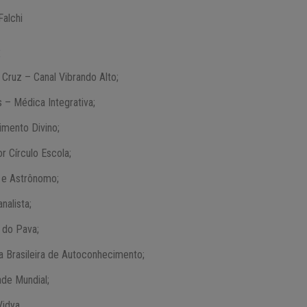
Falchi
:
o Cruz – Canal Vibrando Alto;
 – Médica Integrativa;
imento Divino;
r Círculo Escola;
o e Astrônomo;
nalista;
 do Pava;
 Brasileira de Autoconhecimento;
ade Mundial;
Vidya.