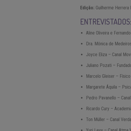
Edição:
Guilherme Herrera 
ENTREVISTADOS
Aline Oliveira e Fernand
Dra. Mônica de Medeiros
Joyce Eliza – Canal Mov
Juliano Pozati – Fundado
Marcelo Gleiser – Físic
Margarete Áquila – Psica
Pedro Pavanello – Canal
Ricardo Cury – Academia
Ton Müller – Canal Verd
Yuri Levy – Canal Atma 