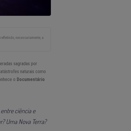
refletindo, necessariamente, a
deradas sagradas por
catástrofes naturais como
conhece o
Documentário
ntre ciência e
er? Uma Nova Terra?