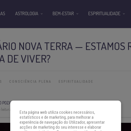
IAS
ASTROLOGIA
BEM-ESTAR
ESPIRITUALIDADE
RIO NOVA TERRA — ESTAMOS 
 DE VIVER?
S
CONSCIÊNCIA PLENA
ESPIRITUALIDADE
O POZATI
leitura:
3 min
Esta página web utiliza cookies necessários,
estatísticos e de marketing, para melhorar a
experiência de navegação do Utilizador, apresentar
acções de marketing do seu interesse e elaborar