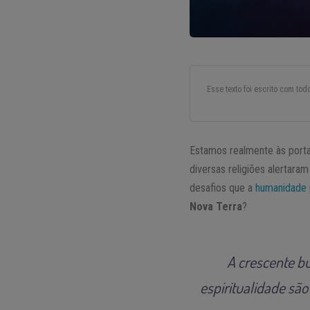
Esse texto foi escrito com to
Estamos realmente às port
diversas religiões alertar
desafios que a
humanidade
Nova Terra
?
A crescente b
espiritualidade sã