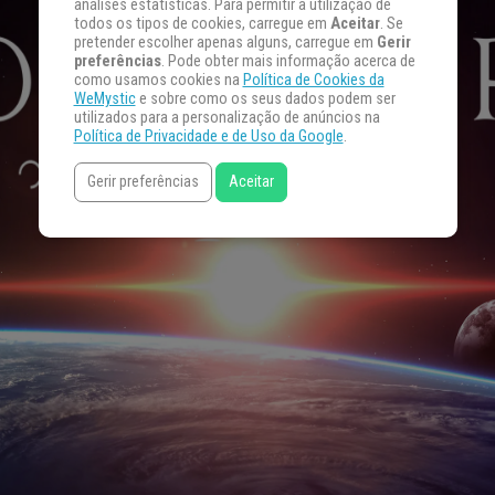
análises estatísticas. Para permitir a utilização de
todos os tipos de cookies, carregue em
Aceitar
. Se
pretender escolher apenas alguns, carregue em
Gerir
preferências
. Pode obter mais informação acerca de
como usamos cookies na
Política de Cookies da
WeMystic
e sobre como os seus dados podem ser
utilizados para a personalização de anúncios na
Política de Privacidade e de Uso da Google
.
Gerir preferências
Aceitar