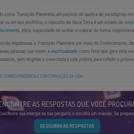
 como Transição Planetária, um período de quebra de paradigmas em t
ar ou um ano profético, o conceito de Nova Terra é um estado de
cons
hecimento
, ética, capacidade de sonhar e realizar de forma responsável,
ssão impulsionar a Transição Planetária por meio do Conhecimento, M
 reuniu pessoas que vivem a
espiritualidade
como fator que gera esta nov
ensadores, sem dogmas e conectada à vida prática, para refletir o próxim
 DE CORRESPONDÊNCIA É CONTEMPLAÇÃO DA VIDA
ENCONTRE AS RESPOSTAS QUE VOCÊ PROCUR
Concentre sua energia na sua pergunta e escolha um oráculo. Se prepare
DESCUBRA AS RESPOSTAS