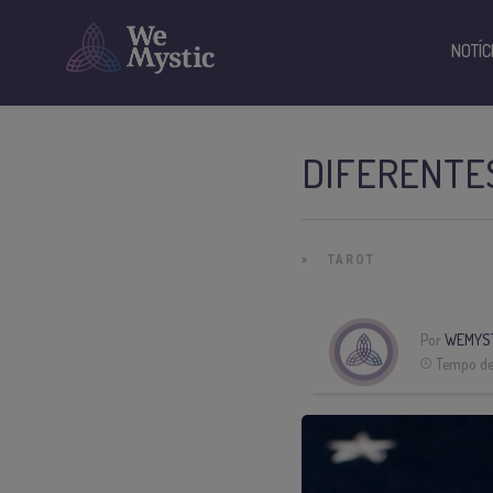
NOTÍC
DIFERENTES
»
TAROT
Por
WEMYS
Tempo de 