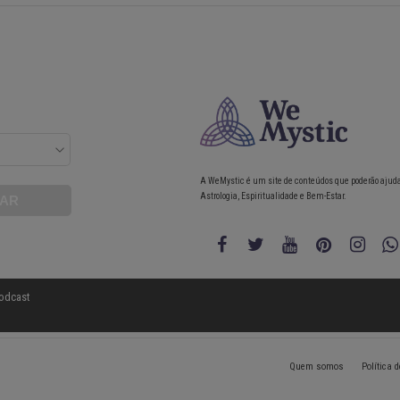
A WeMystic é um site de conteúdos que poderão ajud
Astrologia, Espiritualidade e Bem-Estar.
odcast
Quem somos
Política 