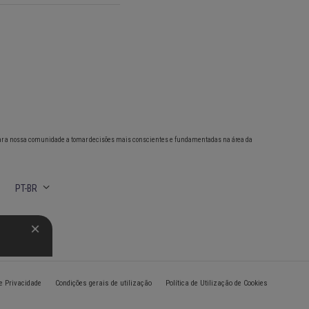
ar a nossa comunidade a tomar decisões mais conscientes e fundamentadas na área da
PT-BR
de Privacidade
Condições gerais de utilização
Política de Utilização de Cookies