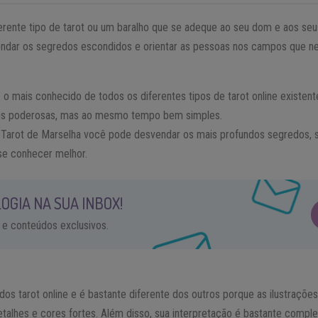
iferente tipo de tarot ou um baralho que se adeque ao seu dom e aos se
endar os segredos escondidos e orientar as pessoas nos campos que n
é o mais conhecido de todos os diferentes tipos de tarot online existe
ns poderosas, mas ao mesmo tempo bem simples.
o Tarot de Marselha você pode desvendar os mais profundos segredos,
 se conhecer melhor.
OGIA NA SUA INBOX!
 e conteúdos exclusivos.
os tarot online e é bastante diferente dos outros porque as ilustraçõe
etalhes e cores fortes. Além disso, sua interpretação é bastante compl