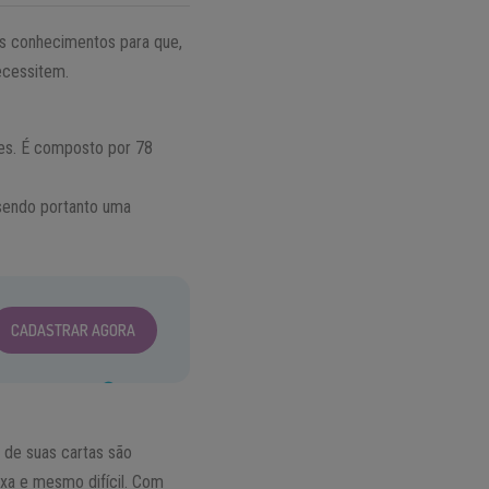
us conhecimentos para que,
ecessitem.
ntes. É composto por 78
 sendo portanto uma
CADASTRAR AGORA
s de suas cartas são
exa e mesmo difícil. Com