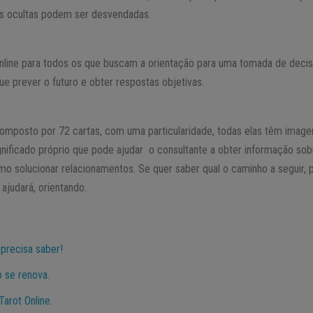
ns ocultas podem ser desvendadas.
nline para todos os que buscam a orientação para uma tomada de decis
e prever o futuro e obter respostas objetivas.
 composto por 72 cartas, com uma particularidade, todas elas têm imag
nificado próprio que pode ajudar o consultante a obter informação sobr
o solucionar relacionamentos. Se quer saber qual o caminho a seguir, p
 ajudará, orientando.
 precisa saber!
o se renova.
arot Online.