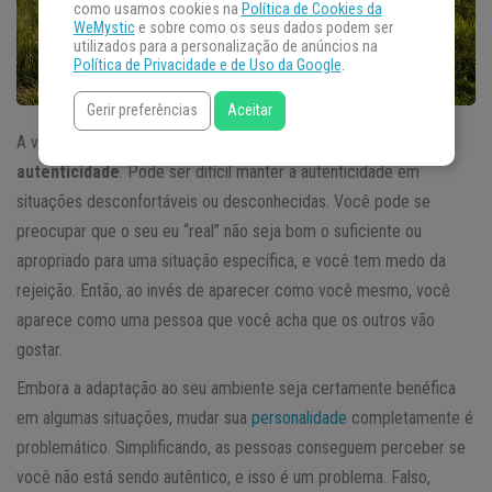
como usamos cookies na
Política de Cookies da
WeMystic
e sobre como os seus dados podem ser
utilizados para a personalização de anúncios na
Política de Privacidade e de Uso da Google
.
Gerir preferências
Aceitar
A verdade é que todos nós já tivemos momentos de falta de
autenticidade
. Pode ser difícil manter a autenticidade em
situações desconfortáveis ​​ou desconhecidas. Você pode se
preocupar que o seu eu “real” não seja bom o suficiente ou
apropriado para uma situação específica, e você tem medo da
rejeição. Então, ao invés de aparecer como você mesmo, você
aparece como uma pessoa que você acha que os outros vão
gostar.
Embora a adaptação ao seu ambiente seja certamente benéfica
em algumas situações, mudar sua
personalidade
completamente é
problemático. Simplificando, as pessoas conseguem perceber se
você não está sendo autêntico, e isso é um problema. Falso,