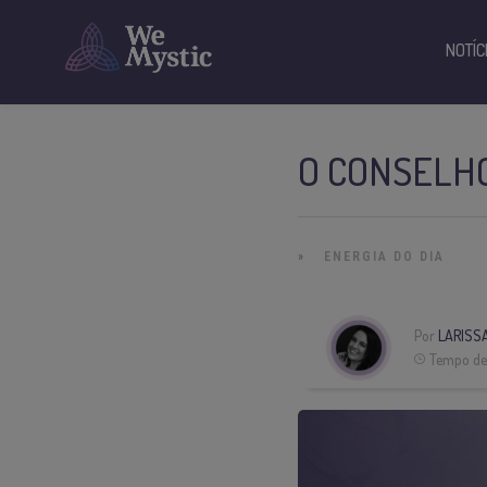
NOTÍC
O CONSELHO
»
ENERGIA DO DIA
Por
LARISS
Tempo de 