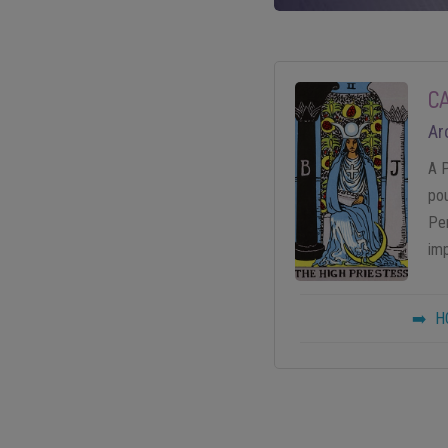
C
Ar
A P
pou
Pe
imp
➡️ H