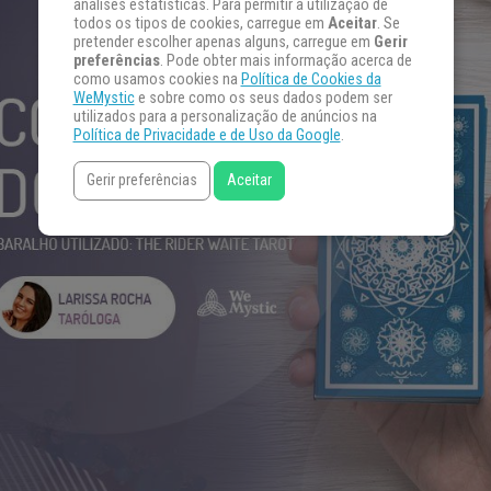
análises estatísticas. Para permitir a utilização de
todos os tipos de cookies, carregue em
Aceitar
. Se
pretender escolher apenas alguns, carregue em
Gerir
preferências
. Pode obter mais informação acerca de
como usamos cookies na
Política de Cookies da
WeMystic
e sobre como os seus dados podem ser
utilizados para a personalização de anúncios na
Política de Privacidade e de Uso da Google
.
Gerir preferências
Aceitar