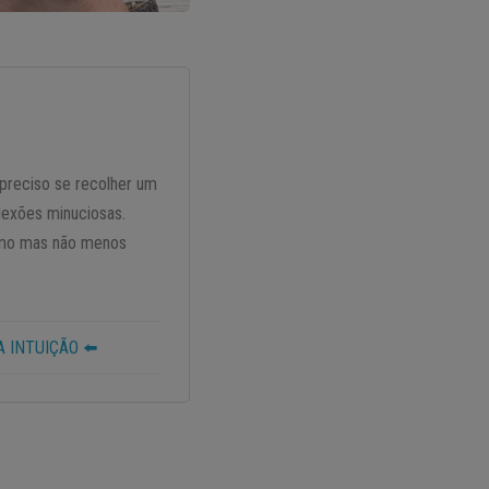
é preciso se recolher um
flexões minuciosas.
timo mas não menos
.
 INTUIÇÃO ⬅️