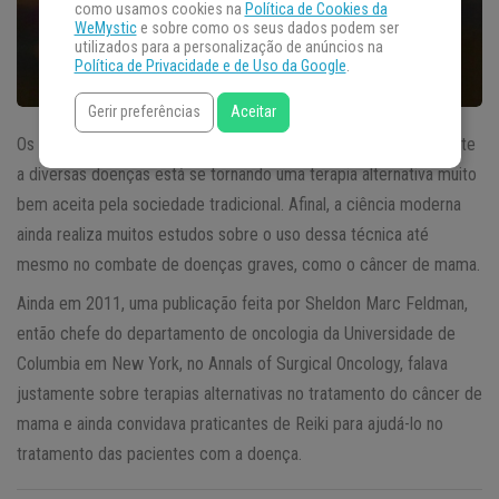
como usamos cookies na
Política de Cookies da
WeMystic
e sobre como os seus dados podem ser
utilizados para a personalização de anúncios na
Política de Privacidade e de Uso da Google
.
Gerir preferências
Aceitar
Os benefícios do
Reiki
para a saúde de modo geral e no combate
a diversas doenças está se tornando uma terapia alternativa muito
bem aceita pela sociedade tradicional. Afinal, a ciência moderna
ainda realiza muitos estudos sobre o uso dessa técnica até
mesmo no combate de doenças graves, como o câncer de mama.
Ainda em 2011, uma publicação feita por Sheldon Marc Feldman,
então chefe do departamento de oncologia da Universidade de
Columbia em New York, no Annals of Surgical Oncology, falava
justamente sobre terapias alternativas no tratamento do câncer de
mama e ainda convidava praticantes de Reiki para ajudá-lo no
tratamento das pacientes com a doença.