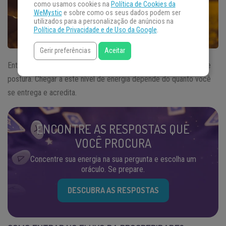
como usamos cookies na
Política de Cookies da
WeMystic
e sobre como os seus dados podem ser
utilizados para a personalização de anúncios na
Política de Privacidade e de Uso da Google
.
Gerir preferências
Aceitar
Entrar no
fluxo da prosperidade
é uma questão de atitude e de
postura. Chegar a este nível de energia depende do quanto você
se entrega e acredita.
ENCONTRE AS RESPOSTAS QUE
VOCÊ PROCURA
Concentre sua energia na sua pergunta e escolha um
oráculo. Se prepare.
DESCUBRA AS RESPOSTAS