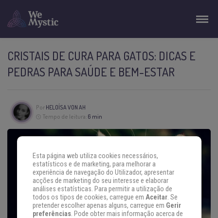
CRISTAIS DE CURA PARA GATOS: DICAS E
PEDRAS PARA SAÚDE E BEM-ESTAR
Por
HELOÍSA VON AH
Tempo de leitura:
6 min
Esta página web utiliza cookies necessários,
estatísticos e de marketing, para melhorar a
experiência de navegação do Utilizador, apresentar
acções de marketing do seu interesse e elaborar
análises estatísticas. Para permitir a utilização de
todos os tipos de cookies, carregue em
Aceitar
. Se
pretender escolher apenas alguns, carregue em
Gerir
preferências
. Pode obter mais informação acerca de