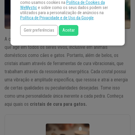
como usamos cookies na
Política de Cookies da
WeMystic
e sobre como os seus dados podem ser
utilizados para a personalização de anúncios na
Política de Privacidade e de Uso da Google
.
Gerir preferências
Aceitar
A cura através de
cristais
é um método não-invasivo e indolor
que age em todos os seres vivos, inclusive em animais
domésticos como cães e gatos. Portanto, além de belos, os
cristais atuam através de ferramentas de cura vibracionais, que
trabalham através da ressonância energética. Cada cristal possui
uma vibração e amplitude específica, que ressoa e atrai a energia
de certas qualidades ou peculiaridades desejadas. Tome isso
como uma personalidade única inerente a cada pedra. Conheça
aqui quais os
cristais de cura para gatos.