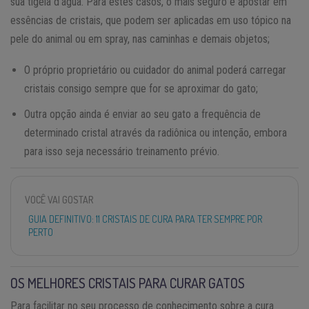
sua tigela d’água. Para estes casos, o mais seguro é apostar em
essências de cristais, que podem ser aplicadas em uso tópico na
pele do animal ou em spray, nas caminhas e demais objetos;
O próprio proprietário ou cuidador do animal poderá carregar
cristais consigo sempre que for se aproximar do gato;
Outra opção ainda é enviar ao seu gato a frequência de
determinado cristal através da radiônica ou intenção, embora
para isso seja necessário treinamento prévio.
VOCÊ VAI GOSTAR
GUIA DEFINITIVO: 11 CRISTAIS DE CURA PARA TER SEMPRE POR
PERTO
OS MELHORES CRISTAIS PARA CURAR GATOS
Para facilitar no seu processo de conhecimento sobre a cura