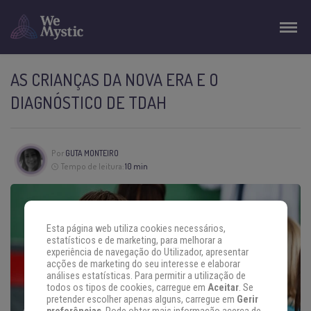
AS CRIANÇAS DA NOVA ERA E O
DIAGNÓSTICO DE TDAH
Por
GUTA MONTEIRO
Tempo de leitura:
10 min
Esta página web utiliza cookies necessários,
estatísticos e de marketing, para melhorar a
experiência de navegação do Utilizador, apresentar
acções de marketing do seu interesse e elaborar
análises estatísticas. Para permitir a utilização de
todos os tipos de cookies, carregue em
Aceitar
. Se
pretender escolher apenas alguns, carregue em
Gerir