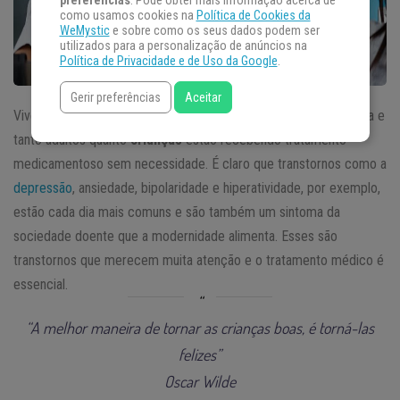
preferências
. Pode obter mais informação acerca de
como usamos cookies na
Política de Cookies da
WeMystic
e sobre como os seus dados podem ser
utilizados para a personalização de anúncios na
Política de Privacidade e de Uso da Google
.
Gerir preferências
Aceitar
Vivemos uma triste época onde a medicalização está banalizada e
tanto adultos quanto
crianças
estão recebendo tratamento
medicamentoso sem necessidade. É claro que transtornos como a
depressão
, ansiedade, bipolaridade e hiperatividade, por exemplo,
estão cada dia mais comuns e são também um sintoma da
sociedade doente que a modernidade alimenta. Esses são
transtornos que merecem muita atenção e o tratamento médico é
essencial.
“A melhor maneira de tornar as crianças boas, é torná-las
felizes”
Oscar Wilde