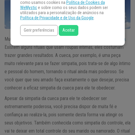
como usamos cookies na
Política de Cookies da
WeMystic
e sobre como os seus dados podem ser
utilizados para a personalização de anúncios na
Política de Privacidade e de Uso da Google
.
Gerir preferências
Aceitar
Muitos elementos podem ser utilizados para fazer uma
simpatia
.
Existem alguns rituais que usam roupas intimas, eles costumam
trazer grandes resultados. A cueca, por exemplo, é uma peça
muito relevante para se fazer simpatia, pois trata-se de algo íntimo
e pessoal do homem, tornando o ritual ainda mais poderoso. Se
você quer que seu amado faça exatamente o que desejar, precisa
conhecer a eficaz simpatia da cueca para ele te obedecer.
Apesar da simpatia da cueca para ele te obedecer ser
extremamente poderosa, você precisa dispor de muita fé e
confiança ao realiza-la, pois somente desta forma vai atingir os
seus objetivos. Também conhecida como simpatia do controle, ela
vai te deixar em total controle do seu marido ou namorado. O ritual