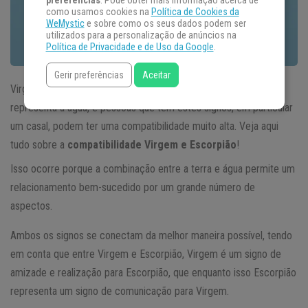
preferências
. Pode obter mais informação acerca de
como usamos cookies na
Política de Cookies da
WeMystic
e sobre como os seus dados podem ser
utilizados para a personalização de anúncios na
Política de Privacidade e de Uso da Google
.
Gerir preferências
Aceitar
Virgem é um signo que representa a terra, enquanto Escorpião
representa a água, e pessoas que têm estes signos, em particular
um casal, podem ter uma compatibilidade muito alta. Veja aqui
tudo sobre a
compatibilidade Virgem e Escorpião
!
Isso ocorre porque a combinação entre a terra e água permite um
relacionamento bem-sucedido por um grande número de
aspectos.
Ambos os signos se conectam da melhor maneira possível, tendo
em conta que entre Virgem e Escorpião, Virgem é um signo de
amizade e realização para Escorpião, que enquanto isso Escorpião
representa um signo de comunicação para Virgem.