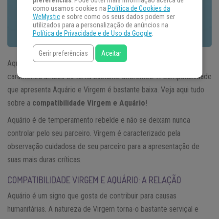
preferências
. Pode obter mais informação acerca de
como usamos cookies na
Política de Cookies da
WeMystic
e sobre como os seus dados podem ser
utilizados para a personalização de anúncios na
Política de Privacidade e de Uso da Google
.
Gerir preferências
Aceitar
Aquário é um signo de ar, e Virgem de terra, esta natureza que
caracteriza ambos os torna bastante diferentes. A Compatibilidade
que apresenta Aquário e Virgem é bastante baixa. Veja aqui tudo
sobre a
compatibilidade Virgem e Aquário
!
Aquário é de temperamento rebelde e não se deixam nunca
controlar pelo seu parceiro. Virgem é caracterizado pela
observação cuidadosa de seu parceiro para a apresentação de
suas mais duras críticas.
COMPATIBILIDADE VIRGEM E AQUÁRIO: A RELAÇÃO
Aquário é um signo que gosta de contribuir para causas
humanitárias. A natureza de Virgem torna-o bastante serviçal e