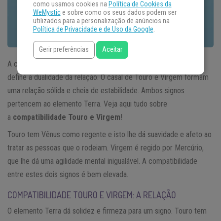
como usamos cookies na
Política de Cookies da
WeMystic
e sobre como os seus dados podem ser
utilizados para a personalização de anúncios na
Política de Privacidade e de Uso da Google
.
Gerir preferências
Aceitar
A compatibilidade entre estes dois signos é importante porque
define a dualidade da relação. O casal de Touro e Virgem formam
uma relação sólida e cheia de estabilidade. Ambos signos
pertencem ao elemento Terra. Veja aqui tudo sobre
a
compatibilidade Touro e Virgem
!
Touro tem Vênus como regente e isto lhe dá suavidade e afeto ao
tratar as pessoas que o rodeiam. Virgem é regido por Mercúrio,
que lhe dá uma agilidade mental inigualável. A compatibilidade
entre estes dois signos é bem elevada.
COMPATIBILIDADE TOURO E VIRGEM: A RELAÇÃO
O elemento Terra dá solidez e firmeza para um signo. Touro tem