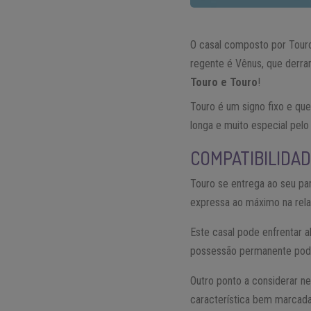
O casal composto por Touro
regente é Vênus, que derra
Touro e Touro
!
Touro é um signo fixo e que
longa e muito especial pelo
COMPATIBILIDAD
Touro se entrega ao seu par
expressa ao máximo na rel
Este casal pode enfrentar 
possessão permanente pode 
Outro ponto a considerar n
característica bem marcada