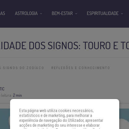
IAS
ASTROLOGIA
BEM-ESTAR
ESPIRITUALIDADE
IDADE DOS SIGNOS: TOURO E 
S SIGNOS DO ZODÍACO
REFLEXÕES E CONHECIMENTO
TIC
leitura:
2 min
Esta página web utiliza cookies necessários,
estatísticos e de marketing, para melhorar a
experiência de navegação do Utilizador, apresentar
acções de marketing do seu interesse e elaborar