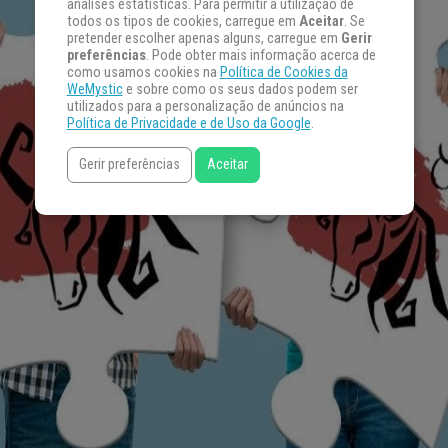
análises estatísticas. Para permitir a utilização de
todos os tipos de cookies, carregue em
Aceitar
. Se
pretender escolher apenas alguns, carregue em
Gerir
preferências
. Pode obter mais informação acerca de
como usamos cookies na
Política de Cookies da
WeMystic
e sobre como os seus dados podem ser
utilizados para a personalização de anúncios na
Política de Privacidade e de Uso da Google
.
Gerir preferências
Aceitar