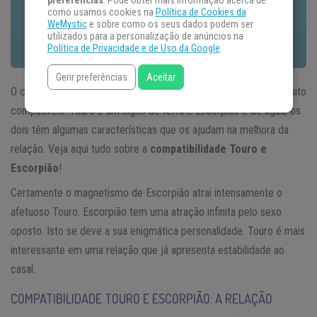
preferências
. Pode obter mais informação acerca de
como usamos cookies na
Política de Cookies da
WeMystic
e sobre como os seus dados podem ser
utilizados para a personalização de anúncios na
Política de Privacidade e de Uso da Google
.
Gerir preferências
Aceitar
O casal formado por Touro e escorpião tem alguns aspectos muito
compatíveis. Touro é um signo de terra e Escorpião é de água, os
dois têm algumas características que os ajudam na melhora da
relação. Veja aqui tudo sobre a
compatibilidade Touro e
Escorpião
!
Certamente o magnetismo de Escorpião atrai intensamente o
afetuoso Touro. Escorpião tem uma atração infinita pelo sexo
oposto. Isto se deve a sua enigmática personalidade. Touro é mais
interessante em uma relação que já apresenta estabilidade ao
casal.
COMPATIBILIDADE TOURO E ESCORPIÃO: A RELAÇÃO