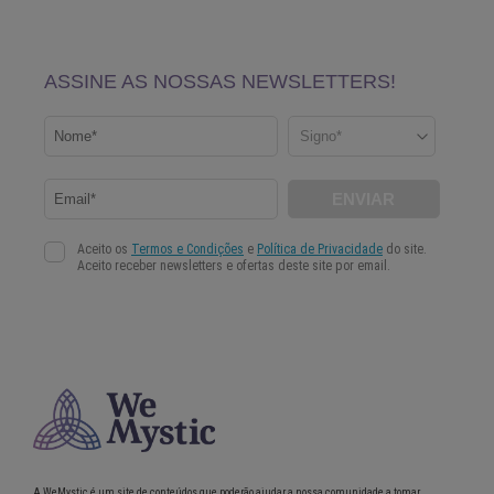
A WeMystic é um site de conteúdos que poderão ajudar a nossa comunidade a tomar