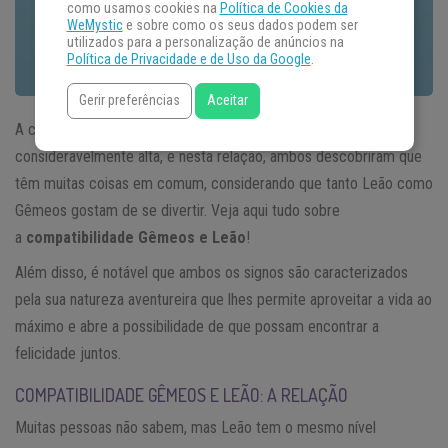
como usamos cookies na
Política de Cookies da
WeMystic
e sobre como os seus dados podem ser
utilizados para a personalização de anúncios na
Política de Privacidade e de Uso da Google
.
Gerir preferências
Aceitar
A compatibilidade entre pessoas do signo de Gêmeos e Leão é
consideravelmente alta, e nesta relação, ambos descobriram que
têm muitas coisas em comum, considerando que tanto Leão como
Gêmeos gostam de se divertir. Veja aqui tudo sobre
a
compatibilidade Gêmeos e Leão
!
Além disso, é notável que ambos os signos são caracterizados
pela sua natureza aventureira que lhes permite aproveitar a vida ao
máximo e abre a possibilidade de que possam encontrar a
felicidade juntos.
COMPATIBILIDADE GÊMEOS E LEÃO: A RELAÇÃO
Muitas pessoas não sabem, mas Leão tem o mesmo nível