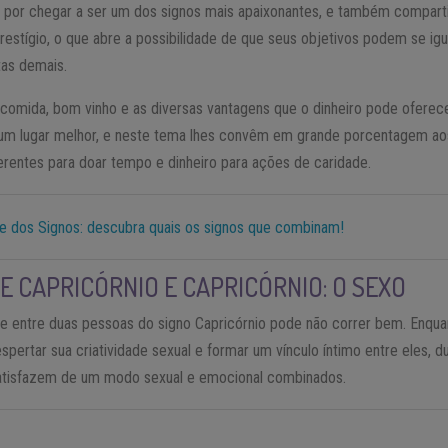
o por chegar a ser um dos signos mais apaixonantes, e também comparti
restígio, o que abre a possibilidade de que seus objetivos podem se igua
tas demais.
 comida, bom vinho e as diversas vantagens que o dinheiro pode oferec
um lugar melhor, e neste tema lhes convêm em grande porcentagem aos
erentes para doar tempo e dinheiro para ações de caridade.
e dos Signos: descubra quais os signos que combinam!
E CAPRICÓRNIO E CAPRICÓRNIO: O SEXO
de entre duas pessoas do signo Capricórnio pode não correr bem. Enqua
pertar sua criatividade sexual e formar um vínculo íntimo entre eles, 
satisfazem de um modo sexual e emocional combinados.