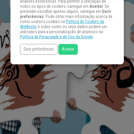
análises estatísticas. Para permitir a utilização de
todos os tipos de cookies, carregue em
Aceitar
. Se
pretender escolher apenas alguns, carregue em
Gerir
preferências
. Pode obter mais informação acerca de
como usamos cookies na
Política de Cookies da
WeMystic
e sobre como os seus dados podem ser
utilizados para a personalização de anúncios na
Política de Privacidade e de Uso da Google
.
Gerir preferências
Aceitar