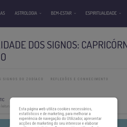
IAS
ASTROLOGIA
BEM-ESTAR
ESPIRITUALIDADE
IDADE DOS SIGNOS: CAPRICÓRN
IO
S SIGNOS DO ZODÍACO
REFLEXÕES E CONHECIMENTO
TIC
leitura:
3 min
Esta página web utiliza cookies necessários,
estatísticos e de marketing, para melhorar a
experiência de navegação do Utilizador, apresentar
acções de marketing do seu interesse e elaborar