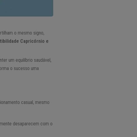
rtilham o mesmo signo,
ibilidade Capricórnio e
ter um equilíbrio saudável,
forma o sucesso uma
lacionamento casual, mesmo
eralmente desaparecem com o