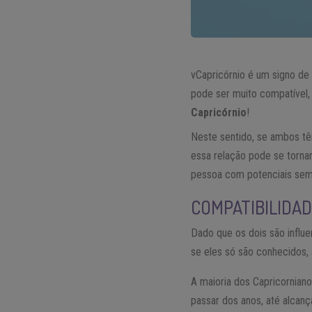
vCapricórnio é um signo d
pode ser muito compatível
Capricórnio
!
Neste sentido, se ambos têm
essa relação pode se torn
pessoa com potenciais sem
COMPATIBILIDAD
Dado que os dois são influ
se eles só são conhecidos,
A maioria dos Capricornian
passar dos anos, até alcan