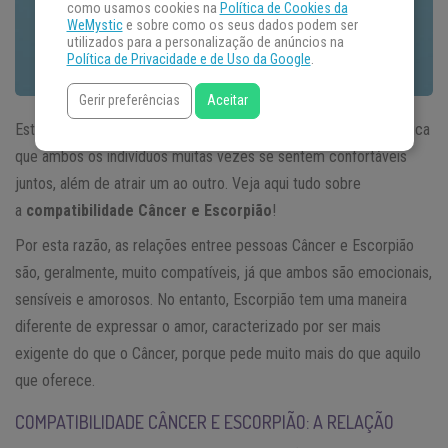
como usamos cookies na
Política de Cookies da
WeMystic
e sobre como os seus dados podem ser
utilizados para a personalização de anúncios na
Política de Privacidade e de Uso da Google
.
Gerir preferências
Aceitar
Estes signos nascem sob o mesmo elemento água, o que significa
que ambos os indivíduos muitas vezes se sentem confortáveis
juntos, ​​além de atrair um ao outro. Veja aqui tudo sobre
a
compatibilidade Câncer e Escorpião
!
Por esta razão, as relações entree pessoas Câncer e Escorpião
são, geralmente, muito compatíveis, já que ambos são emocionais,
sensíveis e amorosos. No entanto, Escorpião tem uma maneira
diferente de expressar o amor, caracterizado por ser mais
exigente do que o Câncer, porque pede muito mais do que aquilo
que oferece.
COMPATIBILIDADE CÂNCER E ESCORPIÃO: A RELAÇÃO