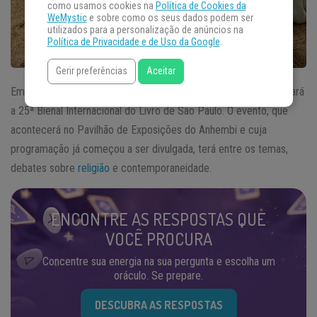
como usamos cookies na
Política de Cookies da
WeMystic
e sobre como os seus dados podem ser
utilizados para a personalização de anúncios na
Política de Privacidade e de Uso da Google
.
Gerir preferências
Aceitar
Em agosto deste ano a Câmara Brasileira do Livro, a CBL, realizará
a 25ª Bienal Internacional do Livro de São Paulo. O evento, que
acontecerá no Pavilhão de Exposições do Anhembi e cuja
programação já começou a ser divulgada, terá entre os temas,
debates sobre
religião
e contemporaneidade.
ENCONTRE AS RESPOSTAS QUE
VOCÊ PROCURA
Concentre sua energia na sua pergunta e escolha um
oráculo. Se prepare.
DESCUBRA AS RESPOSTAS