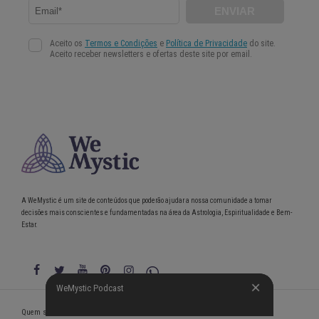
A WeMystic é um site de conteúdos que poderão ajudar a nossa comunidade a tomar
decisões mais conscientes e fundamentadas na área da Astrologia, Espiritualidade e Bem-
Estar.
WeMystic Podcast
WeMystic Podcast
Quem somos
Política de Privacidade
Condições gerais de utilização