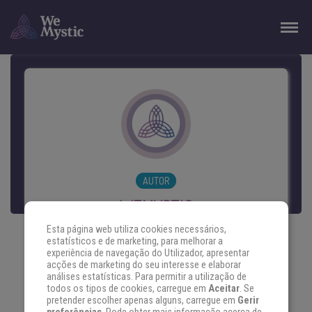
AUTOR
WEMYSTIC
Esta página web utiliza cookies necessários,
estatísticos e de marketing, para melhorar a
experiência de navegação do Utilizador, apresentar
Acima de tudo, queremos ver você feliz e
acções de marketing do seu interesse e elaborar
análises estatísticas. Para permitir a utilização de
equilibrado. Compartilhamos informação e
todos os tipos de cookies, carregue em
Aceitar
. Se
pretender escolher apenas alguns, carregue em
Gerir
autoconhecimento. Acreditamos que o