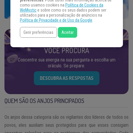
preferências
. Pode obter mais informação acerca de
como usamos cookies na
Política de Cookies da
WeMystic
e sobre como os seus dados podem ser
utilizados para a personalização de anúncios na
Política de Privacidade e de Uso da Google
.
Gerir preferências
Aceitar
ENCONTRE AS RESPOSTAS QUE
VOCÊ PROCURA
Concentre sua energia na sua pergunta e escolha um
oráculo. Se prepare.
DESCUBRA AS RESPOSTAS
QUEM SÃO OS ANJOS PRINCIPADOS
Os anjos dessa categoria são os vigilantes dos líderes de todos os
povos, eles auxiliam seus protegidos para que esses consigam