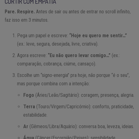
CURTIR COM EMPATIA
Pare. Respire.
Antes de sair ou antes de entrar no scroll infinito,
faz isso em 3 minutos.
Pega um papel e escreve:
“Hoje eu quero me sentir…”
(ex.: leve, segura, desejada, livre, criativa).
Agora escreve:
“Eu não quero levar comigo…”
(ex.:
comparação, cobrança, ciúme, cansaço).
Escolhe um “signo-energia” pra hoje, não porque “é o seu”,
mas porque combina com a intenção:
Fogo
(Áries/Leão/Sagitário): coragem, presença, alegria.
Terra
(Touro/Virgem/Capricórnio): conforto, praticidade,
estabilidade.
Ar
(Gêmeos/Libra/Aquário): conversa boa, leveza, ideias.
Água
(Câncer/Escorpião/Peixes): sensibilidade,