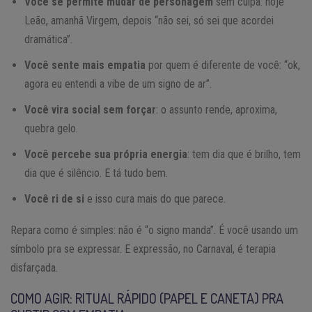
Você se permite mudar de personagem
sem culpa: hoje
Leão, amanhã Virgem, depois “não sei, só sei que acordei
dramática”.
Você sente mais empatia
por quem é diferente de você: “ok,
agora eu entendi a vibe de um signo de ar”.
Você vira social sem forçar
: o assunto rende, aproxima,
quebra gelo.
Você percebe sua própria energia
: tem dia que é brilho, tem
dia que é silêncio. E tá tudo bem.
Você ri de si
e isso cura mais do que parece.
Repara como é simples: não é “o signo manda”. É você usando um
símbolo pra se expressar. E expressão, no Carnaval, é terapia
disfarçada.
COMO AGIR: RITUAL RÁPIDO (PAPEL E CANETA) PRA