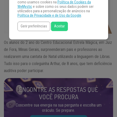
como usamos cookies na
Política de Cookies da
WeMystic
e sobre como os seus dados podem ser
utilizados para a personalização de anúncios na
Política de Privacidade e de Uso da Google
.
Gerir preferências
Aceitar
Os alunos do 2 ano do Centro Educacional Estrela Mágica, em Juiz
de Fora, Minas Gerais, surpreenderam pais e professores ao
realizarem uma cantata de Natal utilizando a linguagem de Libras.
Tudo isso para o coleguinha Arthur, de 8 anos, que tem deficiência
auditiva poder participar.
ENCONTRE AS RESPOSTAS QUE
VOCÊ PROCURA
Concentre sua energia na sua pergunta e escolha um
oráculo. Se prepare.