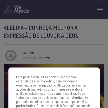
ALELUIA – CONHEÇA MELHOR A
EXPRESSÃO DE LOUVOR A DEUS
Por
WEMYSTIC
Tempo de leitura:
3 min
Esta página web utiliza cookies necessários,
estatísticos e de marketing, para melhorar a
experiência de navegação do Utilizador, apresentar
acções de marketing do seu interesse e elaborar
análises estatísticas. Para permitir a utilização de
todos os tipos de cookies, carregue em
Aceitar
. Se
pretender escolher apenas alguns, carregue em
Gerir
preferências
. Pode obter mais informação acerca de