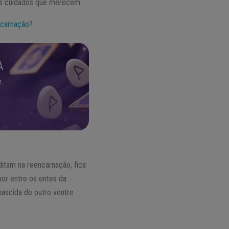
 os cuidados que merecem.
ncarnação
?
A
.
itam na reencarnação, fica
mor entre os entes da
nascida de outro ventre