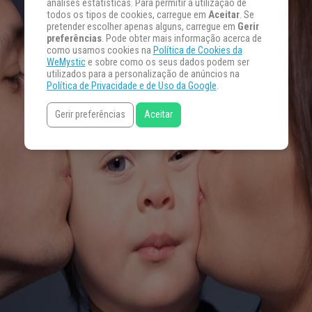
análises estatísticas. Para permitir a utilização de
todos os tipos de cookies, carregue em
Aceitar
. Se
pretender escolher apenas alguns, carregue em
Gerir
preferências
. Pode obter mais informação acerca de
como usamos cookies na
Política de Cookies da
WeMystic
e sobre como os seus dados podem ser
utilizados para a personalização de anúncios na
Política de Privacidade e de Uso da Google
.
Gerir preferências
Aceitar