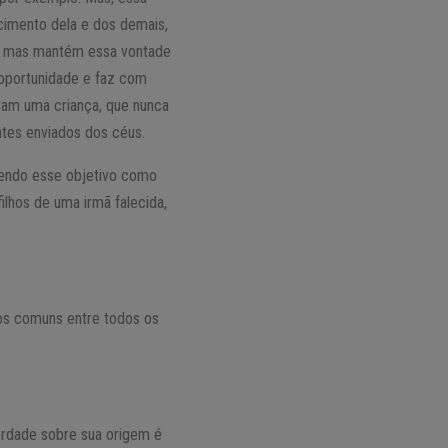
cimento dela e dos demais,
e, mas mantém essa vontade
 oportunidade e faz com
vam uma criança, que nunca
ntes enviados dos céus.
 tendo esse objetivo como
lhos de uma irmã falecida,
tos comuns entre todos os
verdade sobre sua origem é