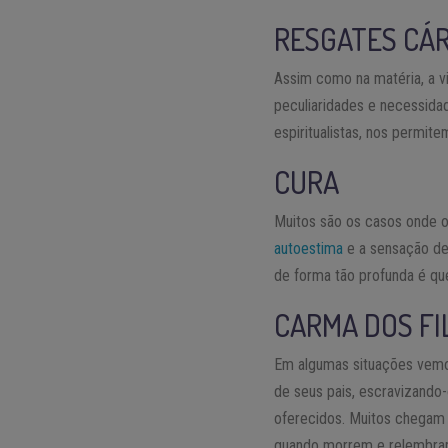
RESGATES CÁ
Assim como na matéria, a vi
peculiaridades e necessidad
espiritualistas, nos permi
CURA
Muitos são os casos onde o
autoestima
e a sensação de
de forma tão profunda é q
CARMA DOS FI
Em algumas situações vemos
de seus pais, escravizando
oferecidos. Muitos chegam a
quando morrem e relembram 