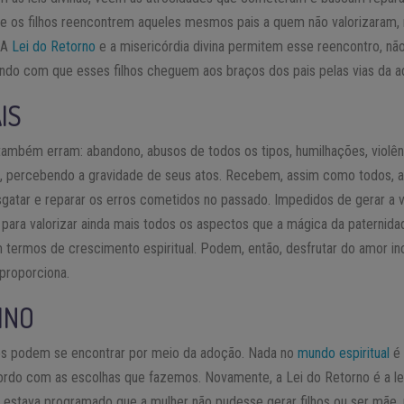
e os filhos reencontrem aqueles mesmos pais a quem não valorizaram, 
 A
Lei do Retorno
e a misericórdia divina permitem esse reencontro, não
ndo com que esses filhos cheguem aos braços dos pais pelas vias da a
IS
 também erram: abandono, abusos de todos os tipos, humilhações, violê
, percebendo a gravidade de seus atos. Recebem, assim como todos, a 
sgatar e reparar os erros cometidos no passado. Impedidos de gerar a 
, para valorizar ainda mais todos os aspectos que a mágica da paternid
 termos de crescimento espiritual. Podem, então, desfrutar do amor i
 proporciona.
INO
os podem se encontrar por meio da adoção. Nada no
mundo espiritual
é 
do com as escolhas que fazemos. Novamente, a Lei do Retorno é a lei
s, estava programado que a mulher não pudesse gerar filhos ou ser mãe,