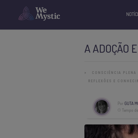
NOTÍC
A ADOÇÃO 
»
CONSCIÊNCIA PLENA
REFLEXÕES E CONHEC
Por
GUTA M
Tempo de 