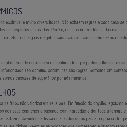
RMICOS
da espiritual é muito diversificada. Não existem regras e cada caso se 
es dos espíritos envolvidos. Porém, os anos de existência das escolas e
tem perceber que alguns resgates cármicos são comuns em casos de ad
 espírito decide curar em si os sentimentos que podem aflorar com uma
 inferioridade são comuns, porém, não são regras. Somente em conta
ue somos capazes de superá-los por nós mesmos.
LHOS
 os filhos não valorizarem seus pais. Em função do orgulho, egoísmo e 
-os aos seus caprichos e pagando com ingratidão e dor toda a ternura e
o extremo da violência física ou abandonam os pais a própria sorte qu
as leis divinas, veem as atrocidades que cometeram e buscam reparaç