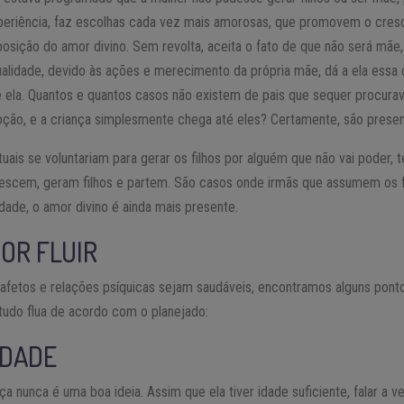
xperiência, faz escolhas cada vez mais amorosas, que promovem o cres
osição do amor divino. Sem revolta, aceita o fato de que não será mã
tualidade, devido às ações e merecimento da própria mãe, dá a ela essa
 ela. Quantos e quantos casos não existem de pais que sequer procura
oção, e a criança simplesmente chega até eles? Certamente, são prese
tuais se voluntariam para gerar os filhos por alguém que não vai poder,
escem, geram filhos e partem. São casos onde irmãs que assumem os fi
dade, o amor divino é ainda mais presente.
OR FLUIR
 afetos e relações psíquicas sejam saudáveis, encontramos alguns pon
tudo flua de acordo com o planejado:
RDADE
a nunca é uma boa ideia. Assim que ela tiver idade suficiente, falar a 