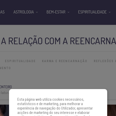
IAS
ASTROLOGIA
BEM-ESTAR
ESPIRITUALIDADE
E A RELAÇÃO COM A REENCARN
ESPIRITUALIDADE
KARMA E REENCARNAÇÃO
REFLEXÕES
IMENTO
ONTEIRO
leitura:
9 min
Esta página web utiliza cookies necessários,
estatísticos e de marketing, para melhorar a
experiência de navegação do Utilizador, apresentar
acções de marketing do seu interesse e elaborar