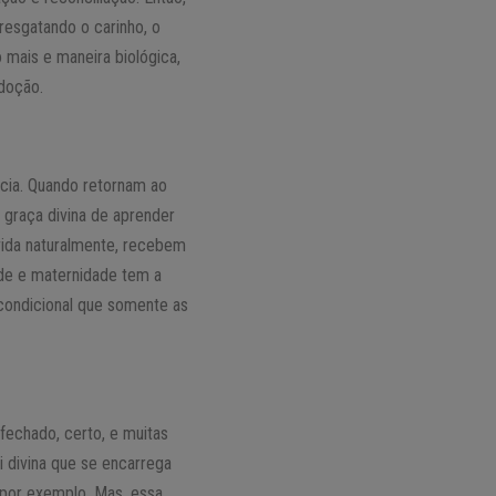
resgatando o carinho, o
 mais e maneira biológica,
doção.
ncia. Quando retornam ao
graça divina de aprender
vida naturalmente, recebem
ade e maternidade tem a
ncondicional que somente as
fechado, certo, e muitas
 divina que se encarrega
 por exemplo. Mas, essa