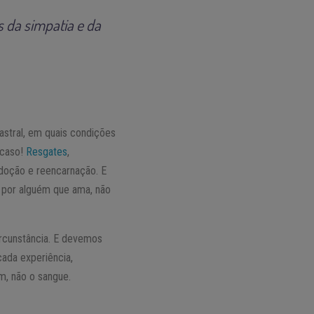
s da simpatia e da
astral, em quais condições
acaso!
Resgates
,
adoção e reencarnação. E
o por alguém que ama, não
ircunstância. E devemos
cada experiência,
m, não o sangue.