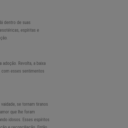
dá dentro de suas
sotéricas, espíritas e
oção.
 adoção. Revolta, a baixa
to com esses sentimentos
vaidade, se tornam tiranos
 amor que lhe foram
ando idosos. Esses espíritos
ão e reconciliação. Então,