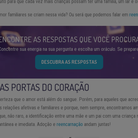
to para que cada vez mais crianças possam ter uma família, um lar e
mor familiares se criam nessa vida? Ou será que podemos falar em
ree
ENCONTRE AS RESPOSTAS QUE VOCÊ PROCUR
Concentre sua energia na sua pergunta e escolha um oráculo. Se prepare
DESCUBRA AS RESPOSTAS
LAS PORTAS DO CORAÇÃO
rteza que o amor está além do sangue. Porém, para aqueles que acred
as relações afetivas e familiares e porque, nem sempre, encontramos a
 que, não raro, a identificação entre uma mãe e um pai com uma criança 
antânea e imediata. Adoção e
reencarnação
andam juntas!