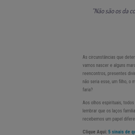
“Não são os da co
As circunstâncias que dete
vamos nascer e alguns marc
reencontros, presentes div
não seria esse, um filho, 
faria?
Aos olhos espirituais, todo
lembrar que os laços famili
recebemos um papel diferen
Clique Aqui:
5 sinais de 