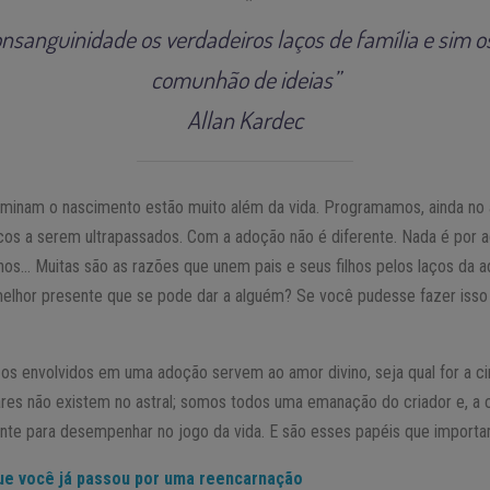
nsanguinidade os verdadeiros laços de família e sim o
comunhão de ideias”
Allan Kardec
rminam o nascimento estão muito além da vida. Programamos, ainda no 
os a serem ultrapassados. Com a adoção não é diferente. Nada é por 
inos… Muitas são as razões que unem pais e seus filhos pelos laços da 
o melhor presente que se pode dar a alguém? Se você pudesse fazer iss
s os envolvidos em uma adoção servem ao amor divino, seja qual for a c
ares não existem no astral; somos todos uma emanação do criador e, a 
te para desempenhar no jogo da vida. E são esses papéis que importa
que você já passou por uma reencarnação