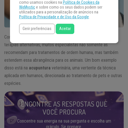
como usamos cookies na
Política de Cookies da
WeMystic
e sobre como os seus dados podem ser
utilizados para a personalização de anúncios na
Política de Privacidade e de Uso da Google
.
Gerir preferências
Aceitar
Com a disseminação do conhecimento e a receptividade de
terapias alternativas, muitos especialistas não somente as
recomendam para tratamentos de ordem humana, mas também
estendem essa abrangência para os animais. Um bom exemplo
disso está na
acupuntura
veterinária, uma vertente da técnica
aplicada em humanos, direcionada ao tratamento de pets e outras
espécies.
ENCONTRE AS RESPOSTAS QUE
VOCÊ PROCURA
Concentre sua energia na sua pergunta e escolha um
oráculo. Se prepare.