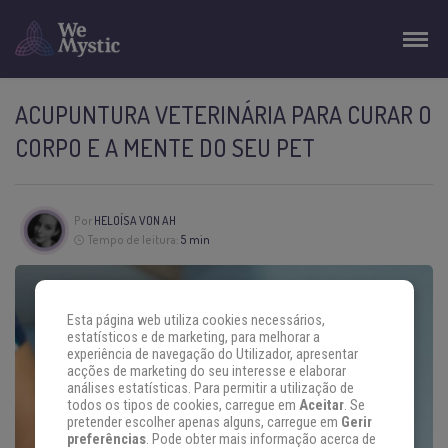
ACUPUNTURA VETERINÁRIA PARA CURAR O
CORPO E A MENTE DO SEU PET
Por
HELOÍSA VON AH
Tempo de leitura:
5 min
Esta página web utiliza cookies necessários,
estatísticos e de marketing, para melhorar a
experiência de navegação do Utilizador, apresentar
acções de marketing do seu interesse e elaborar
análises estatísticas. Para permitir a utilização de
todos os tipos de cookies, carregue em
Aceitar
. Se
pretender escolher apenas alguns, carregue em
Gerir
preferências
. Pode obter mais informação acerca de