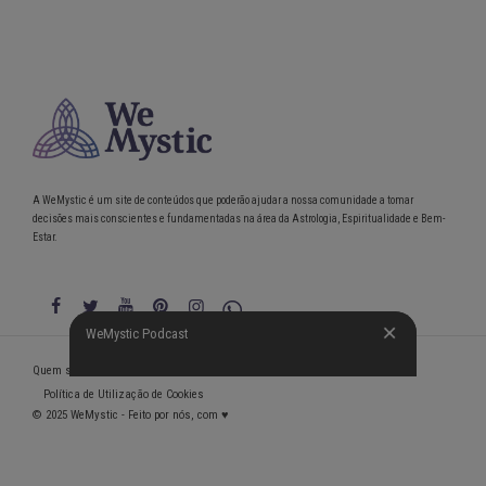
A WeMystic é um site de conteúdos que poderão ajudar a nossa comunidade a tomar
decisões mais conscientes e fundamentadas na área da Astrologia, Espiritualidade e Bem-
Estar.
WeMystic Podcast
WeMystic Podcast
Quem somos
Política de Privacidade
Condições gerais de utilização
Política de Utilização de Cookies
© 2025 WeMystic - Feito por nós, com ♥