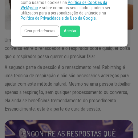
como usamos cookies na
Política de Cookies da
WeMystic
e sobre como os seus dados podem ser
utilizados para a personalização de anúncios na
Política de Privacidade e de Uso da Google
.
Gerir preferências
Aceitar
Uma sessão de
rebirthing
geralmente começa com uma
conversa entre o renascedor e o respirador sobre qualquer coisa
que o respirador possa querer ou precisar falar.
A segunda parte da sessão é o renascimento real. Rebirthing é
uma técnica de respiração e não são necessários adereços para
ajudar com este método natural. Mesmo se uma pessoa trabalhar
apenas a respiração, sem qualquer processamento ou conversa,
ela ainda se beneficiará tremendamente do procedimento.
Essencialmente, esta é a parte de cura da sessão.
ENCONTRE AS RESPOSTAS QUE