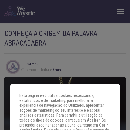
CONHEÇA A ORIGEM DA PALAVRA
ABRACADABRA
Por
WEMYSTIC
Tempo de leitura:
3 min
Esta página web utiliza cookies necessários,
estatísticos e de marketing, para melhorar a
experiência de navegação do Utilizador, apresentar
acções de marketing do seu interesse e elaborar
análises estatísticas. Para permitir a utilização de
todos os tipos de cookies, carregue em
Aceitar
. Se
pretender escolher apenas alguns, carregue em
Gerir