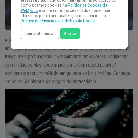
preferências
. Pode obter mais informação acerca de
como usamos cookies na
Política de Cookies da
WeMystic
e sobre como os seus dados podem ser
utilizados para a personalização de anúncios na
Política de Privacidade e de Uso da Google
.
Gerir preferências
Aceitar
A
palavra
mágica abracadabra é muito conhecida por ser usada
em filmes e shows mágicos. Ela também é considerada uma das
frases mais pronunciada universalmente em diversas linguagens
sem tradução. Mas, você imagina a origem desta palavra?
Abracadabra foi um método antigo para evitar a malária. Conheça
um pouco da história da origem de abracadabra.