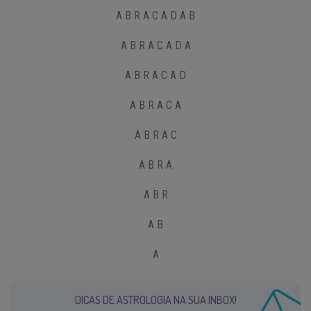
A B R A C A D A B
A B R A C A D A
A B R A C A D
A B R A C A
A B R A C
A B R A
A B R
A B
A
DICAS DE ASTROLOGIA NA SUA INBOX!