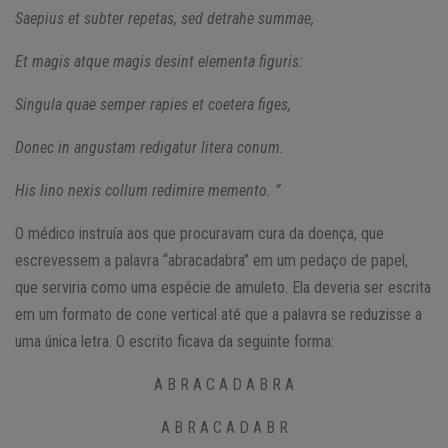
Saepius et subter repetas, sed detrahe summae,
Et magis atque magis desint elementa figuris:
Singula quae semper rapies et coetera figes,
Donec in angustam redigatur litera conum.
His lino nexis collum redimire memento. ”
O médico instruía aos que procuravam cura da doença, que
escrevessem a palavra “abracadabra” em um pedaço de papel,
que serviria como uma espécie de amuleto. Ela deveria ser escrita
em um formato de cone vertical até que a palavra se reduzisse a
uma única letra. O escrito ficava da seguinte forma:
A B R A C A D A B R A
A B R A C A D A B R