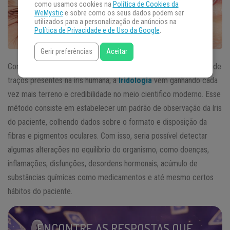
como usamos cookies na
Política de Cookies da
WeMystic
e sobre como os seus dados podem ser
utilizados para a personalização de anúncios na
Política de Privacidade e de Uso da Google
.
Gerir preferências
Aceitar
Como uma técnica que se baseia na observação e comparação de
traços presentes na íris humana, a
Iridologia
vem ganhando cada
vez mais terreno e credibilidade no meio cientifico moderno. Esse
método consiste em estabelecer um padrão de observação da íris
do paciente, colhendo dados sobre o formato e disposição da
fibras e pigmentos oculares. Com isso, seria possível detectar
algumas alterações no equilíbrio do organismo, como doenças,
inflamações, disfunções, desordens hormonais, acúmulo de
substâncias químicas como medicamentos e até mesmo certos
hábitos do paciente.
ENCONTRE AS RESPOSTAS QUE