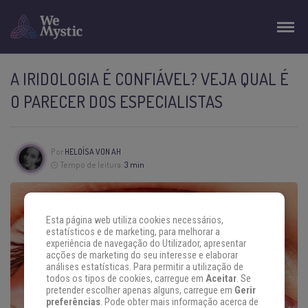
A IRIDOLOGIA É CONFIÁVEL? VEJA QUAL É
O PARECER DOS ESPECIALISTAS
Por
HELOÍSA VON AH
Tempo de leitura:
3 min
Esta página web utiliza cookies necessários,
estatísticos e de marketing, para melhorar a
experiência de navegação do Utilizador, apresentar
acções de marketing do seu interesse e elaborar
análises estatísticas. Para permitir a utilização de
todos os tipos de cookies, carregue em
Aceitar
. Se
pretender escolher apenas alguns, carregue em
Gerir
preferências
. Pode obter mais informação acerca de