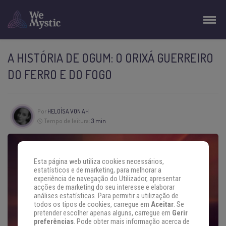
A HISTÓRIA DE OGUM: O ORIXÁ GUERREIRO
DO FERRO E DO FOGO
Por
HELOÍSA VON AH
Tempo de leitura:
3 min
Esta página web utiliza cookies necessários,
estatísticos e de marketing, para melhorar a
experiência de navegação do Utilizador, apresentar
acções de marketing do seu interesse e elaborar
análises estatísticas. Para permitir a utilização de
todos os tipos de cookies, carregue em
Aceitar
. Se
pretender escolher apenas alguns, carregue em
Gerir
preferências
. Pode obter mais informação acerca de