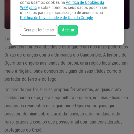
como usamos cookies na
Política de Cookies da
WeMystic
e sobre como os seus dados podem ser
utilizados para a personalização de anúncios na
Política de Privacidade e de Uso da Google
.
Gerir preferências
Aceitar
Logum, Ologum, Ògún, Ogoun, Gu, Ogun e Oggún ou
Ogum
são
alguns dos nomes atribuídos a este que é um dos mais poderosos
Orixás de crenças como a Umbanda e o Candomblé. A história de
Ogum tem origens nas lendas de iorubá, uma região localizada em
meio a Nigéria, onde conquistou alguns de seus títulos como o
portador do ferro e do fogo.
Conhecido por forjar suas próprias ferramentas, as quais eram
usadas para a caça, para a agricultura e guerra, nos dias atuais são
poucos os residentes da região onde Ogum se originou que
possuem domínio sobre a arte da fundição e da moldagem do
ferro; graças a isso, os que possuem tal dom são considerados
protegidos do Orixá.