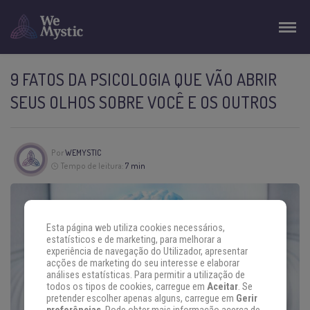
9 FATOS DA PSICOLOGIA QUE VÃO ABRIR
SEUS OLHOS SOBRE VOCÊ E OS OUTROS
Por
WEMYSTIC
Tempo de leitura:
7 min
Esta página web utiliza cookies necessários,
estatísticos e de marketing, para melhorar a
experiência de navegação do Utilizador, apresentar
acções de marketing do seu interesse e elaborar
análises estatísticas. Para permitir a utilização de
todos os tipos de cookies, carregue em
Aceitar
. Se
pretender escolher apenas alguns, carregue em
Gerir