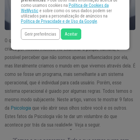
preferências
. Pode obter mais informação acerca de
como usamos cookies na
Política de Cookies da
WeMystic
e sobre como os seus dados podem ser
utilizados para a personalização de anúncios na
Política de Privacidade e de Uso da Google
.
Gerir preferências
Aceitar
O que temos como realidade, pode ser uma verdadeira ficção
criada por nossas mentes. Ao examinar a psique humana, é
possível perceber que não somos apenas influenciados por ela,
mas literalmente criamos o mundo em que vivemos através dela. É
como se fosse um programa, mais semelhante a um sistema
operacional, que é individual para cada usuário. Porém, esse
sistema operacional é guiado por algumas regras. Todos temos o
mesmo modo subjacente. Neste artigo, vamos te mostrar 9 fatos
da
Psicologia
que vão abrir seus olhos sobre você e os outros.
Estes fatos da Psicologia vão te dar um vislumbre do que
acontece por trás da sua realidade. Veja a seguir.
“Somos o que pensamos. Tudo o que somos surge com