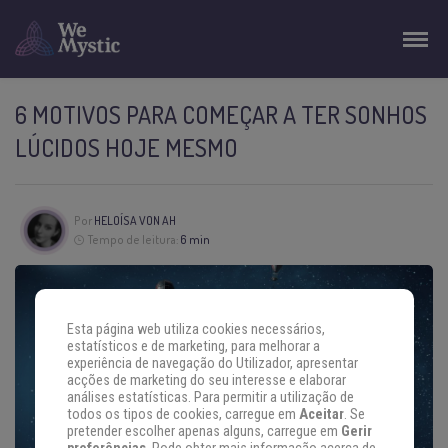
6 MOTIVOS PARA COMEÇAR A TER SONHOS
LÚCIDOS HOJE MESMO
Por
HELOÍSA VON AH
Tempo de leitura:
6 min
Esta página web utiliza cookies necessários,
estatísticos e de marketing, para melhorar a
experiência de navegação do Utilizador, apresentar
acções de marketing do seu interesse e elaborar
análises estatísticas. Para permitir a utilização de
todos os tipos de cookies, carregue em
Aceitar
. Se
pretender escolher apenas alguns, carregue em
Gerir