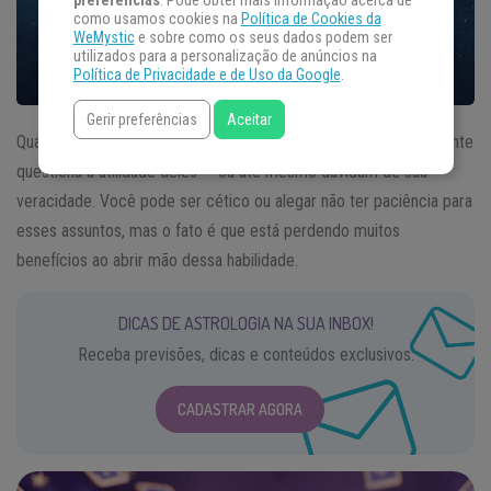
preferências
. Pode obter mais informação acerca de
como usamos cookies na
Política de Cookies da
WeMystic
e sobre como os seus dados podem ser
utilizados para a personalização de anúncios na
Política de Privacidade e de Uso da Google
.
Gerir preferências
Aceitar
Quando se ouve falar em
sonhos lúcidos
, muita gente geralmente
questiona a utilidade deles — ou até mesmo duvidam de sua
veracidade. Você pode ser cético ou alegar não ter paciência para
esses assuntos, mas o fato é que está perdendo muitos
benefícios ao abrir mão dessa habilidade.
DICAS DE ASTROLOGIA NA SUA INBOX!
Receba previsões, dicas e conteúdos exclusivos.
CADASTRAR AGORA