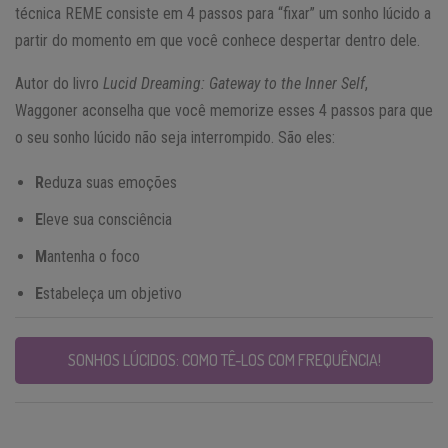
técnica REME consiste em 4 passos para “fixar” um sonho lúcido a
partir do momento em que você conhece despertar dentro dele.
Autor do livro
Lucid Dreaming: Gateway to the Inner Self
,
Waggoner aconselha que você memorize esses 4 passos para que
o seu sonho lúcido não seja interrompido. São eles:
R
eduza suas emoções
E
leve sua consciência
M
antenha o foco
E
stabeleça um objetivo
SONHOS LÚCIDOS: COMO TÊ-LOS COM FREQUÊNCIA!