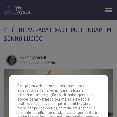
4 TÉCNICAS PARA FIXAR E PROLONGAR UM
SONHO LÚCIDO
Por
HELOÍSA VON AH
Tempo de leitura:
5 min
Esta página web utiliza cookies necessários,
estatísticos e de marketing, para melhorar a
experiência de navegação do Utilizador, apresentar
acções de marketing do seu interesse e elaborar
análises estatísticas. Para permitir a utilização de
todos os tipos de cookies, carregue em
Aceitar
. Se
pretender escolher apenas alguns, carregue em
Gerir