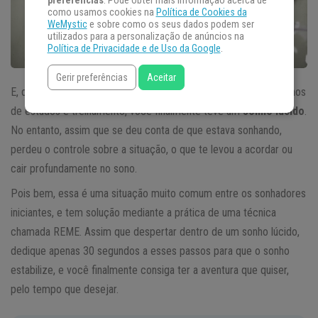
preferências
. Pode obter mais informação acerca de
como usamos cookies na
Política de Cookies da
WeMystic
e sobre como os seus dados podem ser
utilizados para a personalização de anúncios na
Política de Privacidade e de Uso da Google
.
Gerir preferências
Aceitar
E, de repente, você conseguiu. Depois de dias ou até mesmo anos
de estudos e treinamento, você finalmente teve um
sonho lúcido
.
No entanto, assim que se deu conta de que estava sonhando,
perdeu o controle sobre a situação, o que te levou a acordar ou
cair profundamente no sono.
Pois bem, essa é uma situação muito comum entre os sonhadores
iniciantes, e tem solução mediante a prática de uma técnica
chamada REME. Assim que despertar dentro de um sonho lúcido,
dedique apenas 30 segundos a esses passos para que o sonho
estabilize, e você finalmente consiga ter a aventura que quiser,
pelo tempo que desejar.