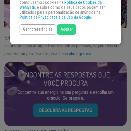
como usamos cookies na
Política de Cookies da
WeMystic
e sobre como os seus dados podem ser
utilizados para a personalização de anúncios na
Política de Privacidade e de Uso da Google
.
Gerir preferências
Aceitar
Estes
banhos de atração
são preparados especificamente para
aumentar a sua atração frente a outras pessoas, sejam elas seu
parceiro ou parceira até para a sua
alma gêmea
.
ENCONTRE AS RESPOSTAS QUE
VOCÊ PROCURA
Concentre sua energia na sua pergunta e escolha um
oráculo. Se prepare.
DESCUBRA AS RESPOSTAS