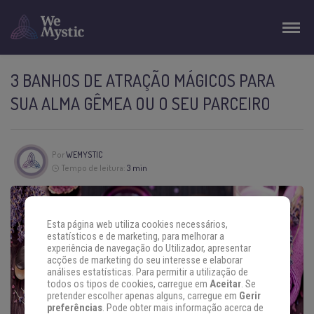
3 BANHOS DE ATRAÇÃO MÁGICOS PARA
SUA ALMA GÊMEA OU O SEU PARCEIRO
Por
WEMYSTIC
Tempo de leitura:
3 min
Esta página web utiliza cookies necessários,
estatísticos e de marketing, para melhorar a
experiência de navegação do Utilizador, apresentar
acções de marketing do seu interesse e elaborar
análises estatísticas. Para permitir a utilização de
todos os tipos de cookies, carregue em
Aceitar
. Se
pretender escolher apenas alguns, carregue em
Gerir
preferências
. Pode obter mais informação acerca de