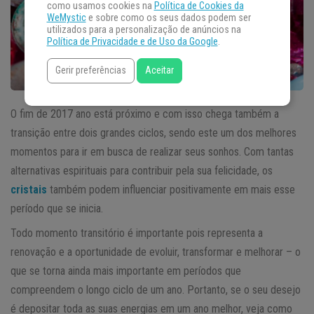
como usamos cookies na
Política de Cookies da
WeMystic
e sobre como os seus dados podem ser
utilizados para a personalização de anúncios na
Política de Privacidade e de Uso da Google
.
Gerir preferências
Aceitar
O fim de 2017 ano está próximo e com isso chega também a
transição entre dois grandes ciclos, sendo este um dos melhores
momentos para ir em busca de realizar seus sonhos. Com tantas
alternativas espirituais para contribuir pela sua felicidade, os
cristais
também podem influenciar positivamente em mais esse
período que se inicia.
Todo momento transitório é importante pois representa a
renovação e a oportunidade de evoluir, transformar e melhorar – o
que se torna ainda mais importante em períodos que
compreendem o longo ciclo de um ano. Portanto, se o seu desejo
é depositar toda as suas energias em um ano melhor, veja como