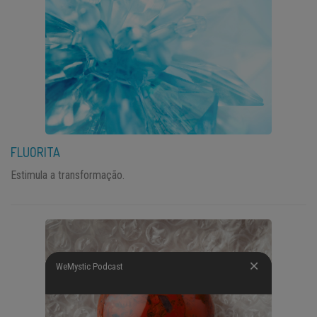
FLUORITA
Estimula a transformação.
WeMystic Podcast
WeMystic Podcast