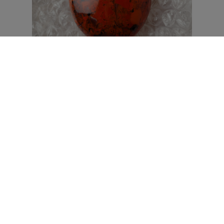
JASPE VERMELHO
Atrai segurança.
Leia Também:
5 cristais poderosos para ter sempre por perto
UTILIZANDO OS CRISTAIS
Os cristais podem ser utilizados das mais variadas formas como
parte de um adorno (brincos, colares ou pulseiras), artefatos