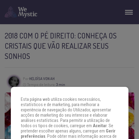
2018 COM O PÉ DIREITO: CONHEÇA OS
CRISTAIS QUE VÃO REALIZAR SEUS
SONHOS
Por
HELOÍSA VON AH
Tempo de leitura:
3 min
Esta página web utiliza cookies necessários,
estatísticos e de marketing, para melhorar a
experiência de navegação do Utilizador, apresentar
acções de marketing do seu interesse e elaborar
análises estatísticas. Para permitir a utilização de
todos os tipos de cookies, carregue em
Aceitar
. Se
pretender escolher apenas alguns, carregue em
Gerir
preferências
. Pode obter mais informação acerca de